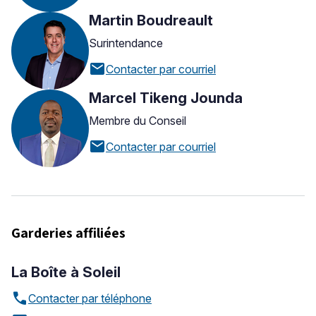
Martin Boudreault
Surintendance
mail
Contacter par courriel
Marcel Tikeng Jounda
Membre du Conseil
mail
Contacter par courriel
Garderies affiliées
La Boîte à Soleil
call
Contacter par téléphone