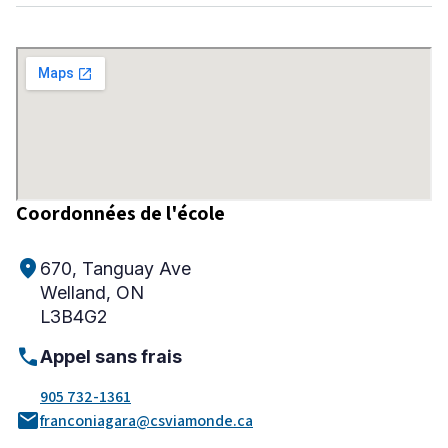
Niveau
Tous
Élémentaire
Secondaire
Coordonnées de l'école
RECHERCHER
location_on
670, Tanguay Ave
Welland, ON
L3B4G2
call
Appel sans frais
905 732-1361
mail
franconiagara@csviamonde.ca