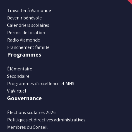
nous
nous
nous
nous
nous
sur
sur
sur
sur
sur
Travailler à Viamonde
Facebook
Instagram
X
Youtube
LinkedIn
Devenir bénévole
Calendriers scolaires
Permis de location
Radio Viamonde
Franchement famille
Programmes
Élémentaire
Secondaire
Programmes d'excellence et MHS
ViaVirtuel
Gouvernance
Élections scolaires 2026
Politiques et directives administratives
Membres du Conseil