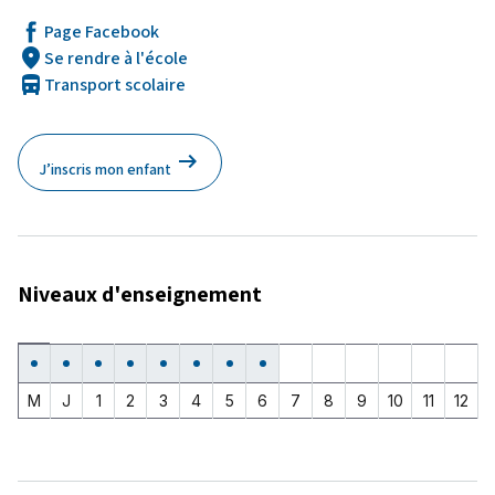
Page Facebook
location_on
Se rendre à l'école
directions_bus
Transport scolaire
arrow_right_alt
J’inscris mon enfant
Niveaux d'enseignement
Maternelle
Jardin
1ère
2e
3e
4e
5e
6e
7e
8e
9e
10e
11e
12e
Oui
Oui
Oui
Oui
Oui
Oui
Oui
Oui
Non
Non
Non
Non
Non
Non
d'enfants
année
année
année
année
année
année
année
année
année
année
année
année
M
J
1
2
3
4
5
6
7
8
9
10
11
12