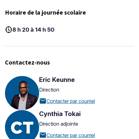
Horaire de la journée scolaire
nest_clock_farsight_analog
8 h 20 à 14 h 50
Contactez-nous
Eric Keunne
Direction
mail
Contacter par courriel
Cynthia Tokai
Direction adjointe
mail
Contacter par courriel