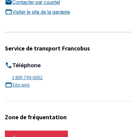
mail
Contacter par courriel
web_asset
Visiter le site de la garderie
Service de transport Francobus
call
Téléphone
1 800 749-0002
web_asset
Site web
Zone de fréquentation