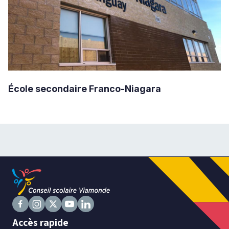
École secondaire Franco-Niagara
Suivez
Suivez
Suivez
Suivez
Suivez
Accès rapide