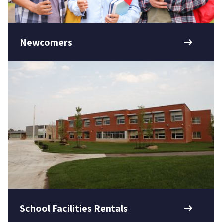
arrow_right_alt
Newcomers
arrow_right_alt
School Facilities Rentals