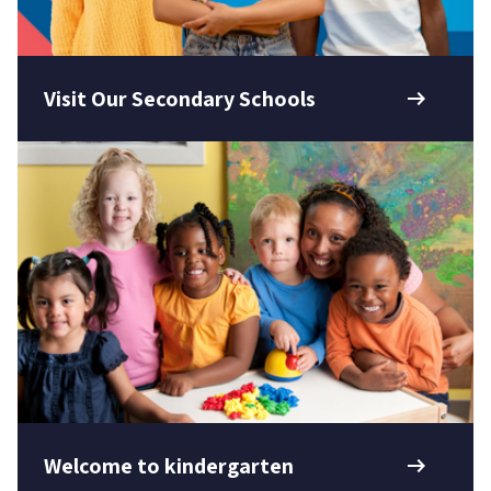
arrow_right_alt
Visit Our Secondary Schools
arrow_right_alt
Welcome to kindergarten