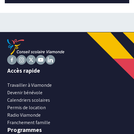
Suivez
Suivez
Suivez
Suivez
Suivez
Accès rapide
nous
nous
nous
nous
nous
sur
sur
sur
sur
sur
Travailler à Viamonde
Facebook
Instagram
X
Youtube
LinkedIn
Devenir bénévole
Calendriers scolaires
Permis de location
Radio Viamonde
Franchement famille
Programmes