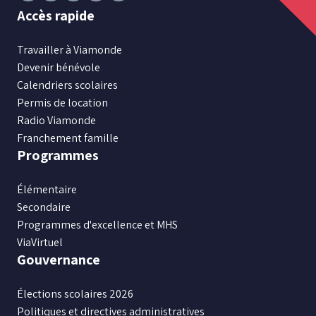
Suivez
Suivez
Suivez
Suivez
Suivez
Accès rapide
nous
nous
nous
nous
nous
sur
sur
sur
sur
sur
Travailler à Viamonde
Facebook
Instagram
X
Youtube
LinkedIn
Devenir bénévole
Calendriers scolaires
Permis de location
Radio Viamonde
Franchement famille
Programmes
Élémentaire
Secondaire
Programmes d'excellence et MHS
ViaVirtuel
Gouvernance
Élections scolaires 2026
Politiques et directives administratives