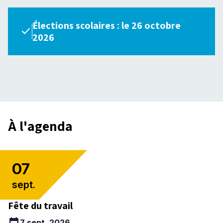
Élections scolaires : le 26 octobre
check
2026
À l'agenda
07
sept.
Fête du travail
calendar_today
7 sept. 2026