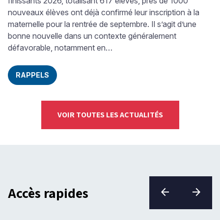
finissants 2026, totalisant 617 élèves, près de 1000
nouveaux élèves ont déjà confirmé leur inscription à la
maternelle pour la rentrée de septembre. Il s’agit d’une
bonne nouvelle dans un contexte généralement
défavorable, notamment en…
RAPPELS
VOIR TOUTES LES ACTUALITÉS
Accès rapides
élément
élém
arrow_back
arrow_forward
précédent
suiva