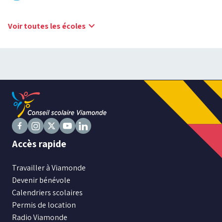
keyboard_arrow_down
Voir toutes les écoles
Suivez
Suivez
Suivez
Suivez
Suivez
Accès rapide
nous
nous
nous
nous
nous
sur
sur
sur
sur
sur
Travailler à Viamonde
Facebook
Instagram
X
Youtube
LinkedIn
Devenir bénévole
Calendriers scolaires
Permis de location
Radio Viamonde