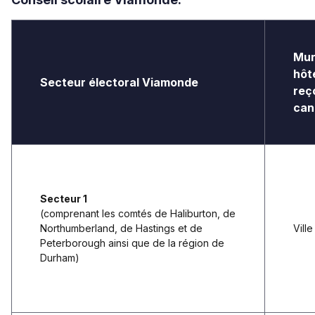
Mun
hôt
Secteur électoral Viamonde
reço
can
Secteur 1
(comprenant les comtés de Haliburton, de
Northumberland, de Hastings et de
Vill
Peterborough ainsi que de la région de
Durham)