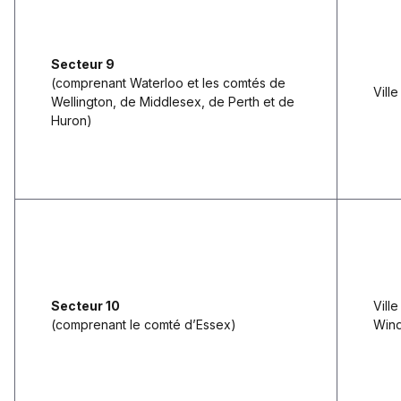
Secteur 9
(
comprenant Waterloo et les comtés de
Vill
Wellington, de Middlesex, de Perth et de
Huron)
Secteur 10
Vill
(comprenant le comté d’Essex)
Win