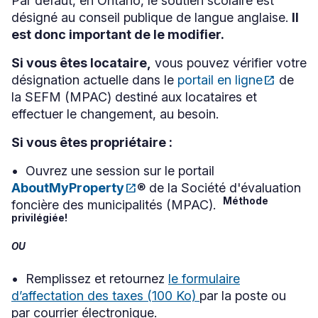
Par défaut, en Ontario, le soutien scolaire est
désigné au conseil publique de langue anglaise.
Il
est donc important de le modifier.
Si vous êtes locataire,
vous pouvez vérifier votre
désignation actuelle dans le
portail en ligne
open_in_new
de
Ce
la SEFM (MPAC) destiné aux locataires et
lien
s'ouvrira
effectuer le changement, au besoin.
dans
une
Si vous êtes propriétaire :
nouvelle
fenêtre
• Ouvrez une session sur le portail
AboutMyProperty
open_in_new
® de la Société d'évaluation
Ce
Méthode
foncière des municipalités (MPAC).
lien
s'ouvrira
privilégiée!
dans
une
OU
nouvelle
fenêtre
• Remplissez et retournez
le formulaire
d’affectation des taxes
(100 Ko)
par la poste ou
par courrier électronique.