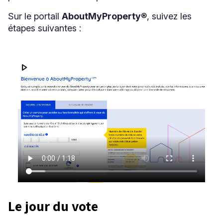
Sur le portail
AboutMyProperty
®, suivez les
étapes suivantes :
Jouer
play_arrow
la
vidéo
Le jour du vote