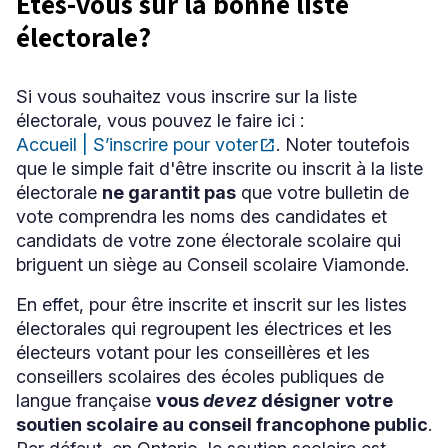
Êtes-vous sur la bonne liste
électorale?
Si vous souhaitez vous inscrire sur la liste
électorale, vous pouvez le faire ici :
Accueil | S’inscrire pour voter
open_in_new
. Noter toutefois
Ce
que le simple fait d'être inscrite ou inscrit à la liste
lien
s'ouvrira
électorale
ne garantit pas
que votre bulletin de
dans
vote comprendra les noms des candidates et
une
candidats de votre zone électorale scolaire qui
nouvelle
fenêtre
briguent un siège au Conseil scolaire Viamonde.
En effet, pour être inscrite et inscrit sur les listes
électorales qui regroupent les électrices et les
électeurs votant pour les conseillères et les
conseillers scolaires des écoles publiques de
langue française
vous
devez
désigner votre
soutien scolaire au conseil francophone public
.