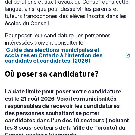
délibérations et aux travaux du Conseil dans cette
langue, ainsi que pour desservir les parents et
tuteurs francophones des élèves inscrits dans les
écoles du Conseil.
Pour poser leur candidature, les personnes
intéressées doivent consulter le
Guide des élections municipales et
scolaires en Ontario à l’intention des
open_in_new
Ce
candidats et candidates. (2026)
lien
s'ouvrira
Où poser sa candidature?
dans
une
nouvelle
fenêtre
La date limite pour poser votre candidature
est le 21 août 2026. Voici les municipalités
responsables de recevoir les candidatures
des personnes souhaitant se porter
candidates dans l'un des 10 secteurs (incluant
les 3 sous-secteurs de la Ville de Toronto) du
Conseil scolaire Viamonde.