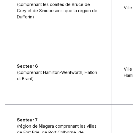
(comprenant les comtés de Bruce de
Ville
Grey et de Simcoe ainsi que la région de
Dufferin)
Secteur 6
Vill
(comprenant Hamilton-Wentworth, Halton
Hami
et Brant)
Secteur 7
(région de Niagara comprenant les villes
de Fort Erie, de Port Colborne, de