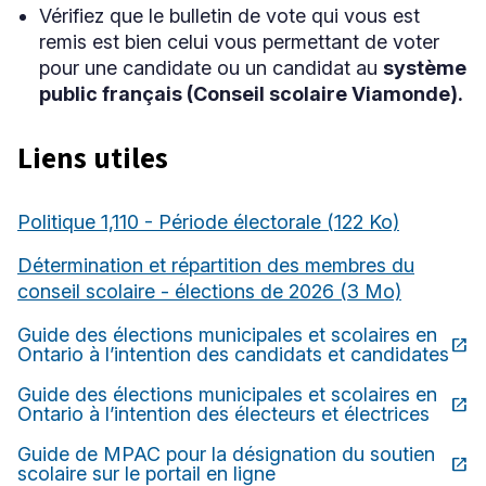
Vérifiez que le bulletin de vote qui vous est
remis est bien celui vous permettant de voter
pour une candidate ou un candidat au
système
public français (Conseil scolaire Viamonde).
Liens utiles
Politique 1,110 - Période électorale
(122 Ko)
Détermination et répartition des membres du
conseil scolaire - élections de 2026
(3 Mo)
Guide des élections municipales et scolaires en
open_in_new
Ce
Ontario à l’intention des candidats et candidates
lien
s'ouvrira
Guide des élections municipales et scolaires en
open_in_new
dans
Ce
Ontario à l’intention des électeurs et électrices
une
lien
nouvelle
s'ouvrira
Guide de MPAC pour la désignation du soutien
open_in_new
fenêtre
dans
Ce
scolaire sur le portail en ligne