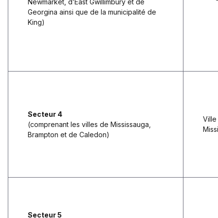
Newmarket, d’East Gwillimbury et de
Georgina ainsi que de la municipalité de
King)
Secteur 4
Vill
(comprenant les villes de Mississauga,
Miss
Brampton et de Caledon)
Secteur 5