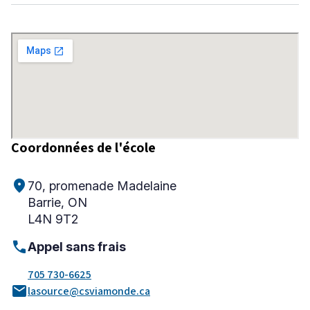
Niveau
Tous
Élémentaire
Secondaire
Coordonnées de l'école
RECHERCHER
location_on
70, promenade Madelaine
Barrie, ON
L4N 9T2
call
Appel sans frais
705 730-6625
mail
lasource@csviamonde.ca