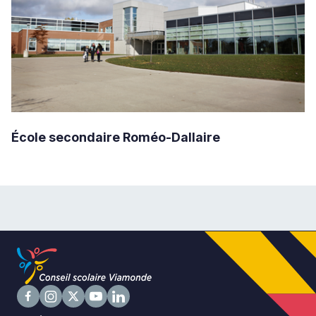
École secondaire Roméo-Dallaire
Suivez
Suivez
Suivez
Suivez
Suivez