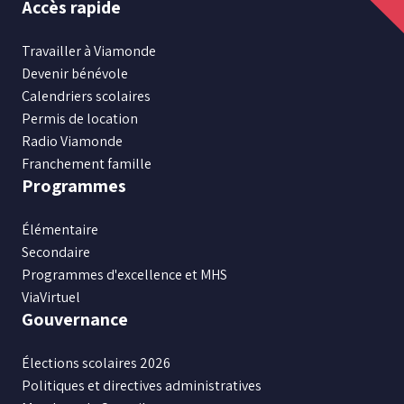
Accès rapide
nous
nous
nous
nous
nous
sur
sur
sur
sur
sur
Travailler à Viamonde
Facebook
Instagram
X
Youtube
LinkedIn
Devenir bénévole
Calendriers scolaires
Permis de location
Radio Viamonde
Franchement famille
Programmes
Élémentaire
Secondaire
Programmes d'excellence et MHS
ViaVirtuel
Gouvernance
Élections scolaires 2026
Politiques et directives administratives