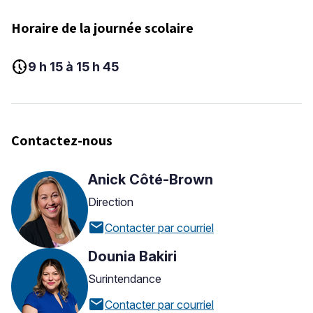
Horaire de la journée scolaire
nest_clock_farsight_analog
9 h 15 à 15 h 45
Contactez-nous
Anick Côté-Brown
Direction
mail
Contacter par courriel
Dounia Bakiri
Surintendance
mail
Contacter par courriel