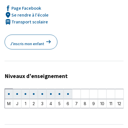
Page Facebook
location_on
Se rendre à l'école
directions_bus
Transport scolaire
arrow_right_alt
J’inscris mon enfant
Niveaux d'enseignement
Maternelle
Jardin
1ère
2e
3e
4e
5e
6e
7e
8e
9e
10e
11e
12e
Oui
Oui
Oui
Oui
Oui
Oui
Oui
Oui
Non
Non
Non
Non
Non
Non
d'enfants
année
année
année
année
année
année
année
année
année
année
année
année
M
J
1
2
3
4
5
6
7
8
9
10
11
12