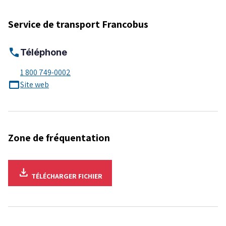
Service de transport Francobus
call
Téléphone
1 800 749-0002
web_asset
Site web
Zone de fréquentation
download
TÉLÉCHARGER
FICHIER