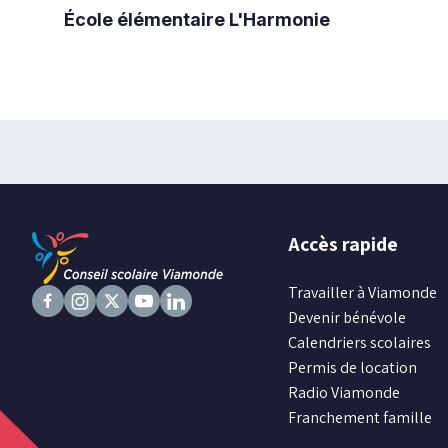
École élémentaire L'Harmonie
Accès rapide
Travailler à Viamonde
Devenir bénévole
Suivez
Suivez
Suivez
Suivez
Suivez
Calendriers scolaires
nous
nous
nous
nous
nous
Permis de location
sur
sur
sur
sur
sur
Radio Viamonde
Facebook
Instagram
X
Youtube
LinkedIn
Franchement famille