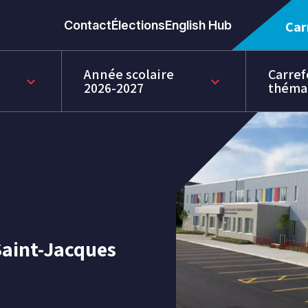
Contact
Élections
English Hub
Car
Année scolaire
Carref
keyboard_arrow_down
keyboard_arrow_down
2026-2027
théma
Saint-Jacques