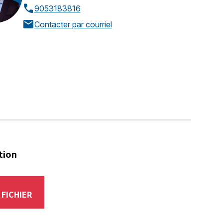
call
9053183816
mail
Contacter par courriel
tion
R
FICHIER