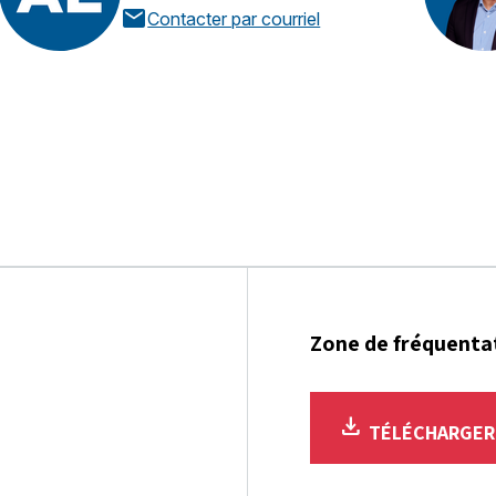
mail
Contacter par courriel
Zone de fréquenta
download
TÉLÉCHARGE