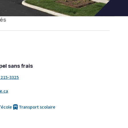
és
el sans frais
 215-3325
e.ca
directions_bus
l'école
Transport scolaire