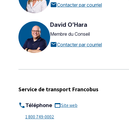
mail
Contacter par courriel
David O’Hara
Membre du Conseil
mail
Contacter par courriel
Service de transport Francobus
call
web_asset
Téléphone
Site web
1 800 749-0002