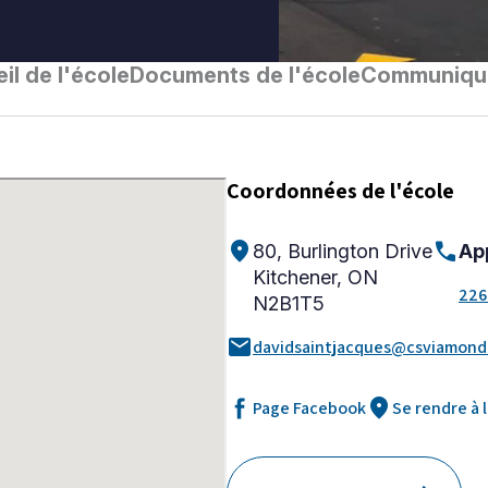
il de l'école
Documents de l'école
Communiqu
Coordonnées de l'école
location_on
call
80, Burlington Drive
App
Kitchener, ON
226
N2B1T5
mail
davidsaintjacques@csviamond
location_on
Page Facebook
Se rendre à 