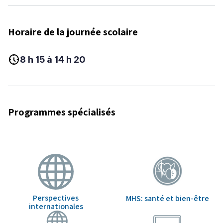
Horaire de la journée scolaire
nest_clock_farsight_analog
8 h 15 à 14 h 20
Programmes spécialisés
Perspectives
MHS: santé et bien-être
internationales