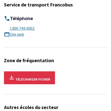
Service de transport Francobus
call
Téléphone
1 800 749-0002
web_asset
Site web
Zone de fréquentation
download
TÉLÉCHARGER
FICHIER
Autres écoles du secteur