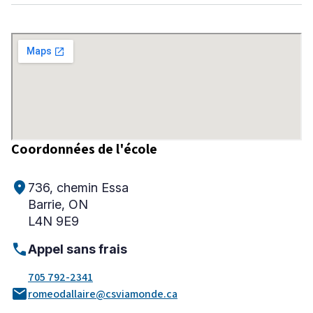
Niveau
Tous
Élémentaire
Secondaire
Coordonnées de l'école
RECHERCHER
location_on
736, chemin Essa
Barrie, ON
L4N 9E9
call
Appel sans frais
705 792-2341
mail
romeodallaire@csviamonde.ca