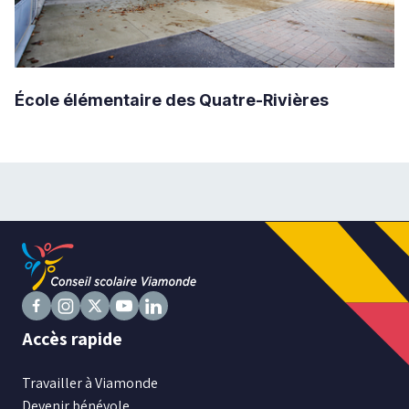
École élémentaire des Quatre-Rivières
Suivez
Suivez
Suivez
Suivez
Suivez
Accès rapide
nous
nous
nous
nous
nous
sur
sur
sur
sur
sur
Travailler à Viamonde
Facebook
Instagram
X
Youtube
LinkedIn
Devenir bénévole