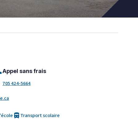
ll
Appel sans frais
705 424-5664
e.ca
directions_bus
l'école
Transport scolaire