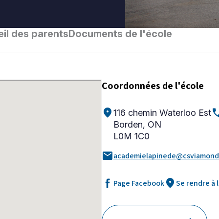
il des parents
Documents de l'école
Coordonnées de l'école
location_on
ca
116 chemin Waterloo Est
Borden, ON
L0M 1C0
mail
academielapinede@csviamond
location_on
Page Facebook
Se rendre à 