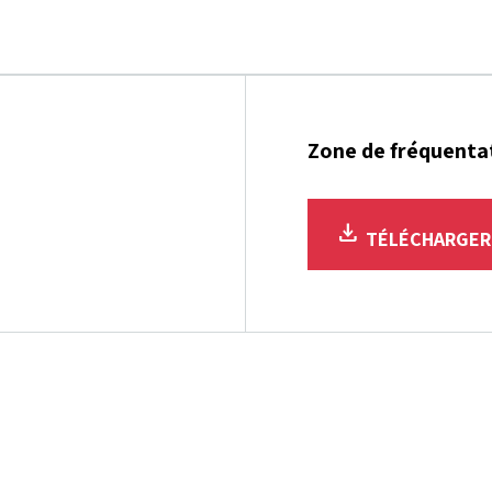
Zone de fréquenta
download
TÉLÉCHARGE