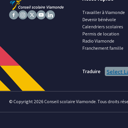
Travailler à Viamonde
Devenir bénévole
Suivez
Suivez
Suivez
Suivez
Suivez
Calendriers scolaires
nous
nous
nous
nous
nous
Permis de location
sur
sur
sur
sur
sur
Radio Viamonde
Facebook
Instagram
X
Youtube
LinkedIn
Franchement famille
Traduire
Select 
© Copyright 2026 Conseil scolaire Viamonde. Tous droits rése