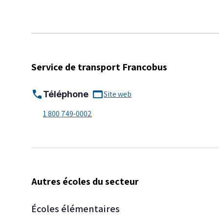
Service de transport Francobus
call
web_asset
Téléphone
Site web
1 800 749-0002
Autres écoles du secteur
Écoles élémentaires