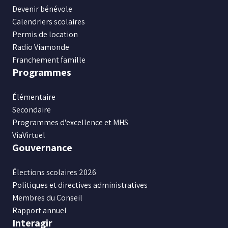
Facebook
Instagram
X
Youtube
LinkedIn
Devenir bénévole
Calendriers scolaires
Permis de location
Radio Viamonde
Franchement famille
Programmes
Élémentaire
Secondaire
Programmes d'excellence et MHS
ViaVirtuel
Gouvernance
Élections scolaires 2026
Politiques et directives administratives
Membres du Conseil
Rapport annuel
Interagir