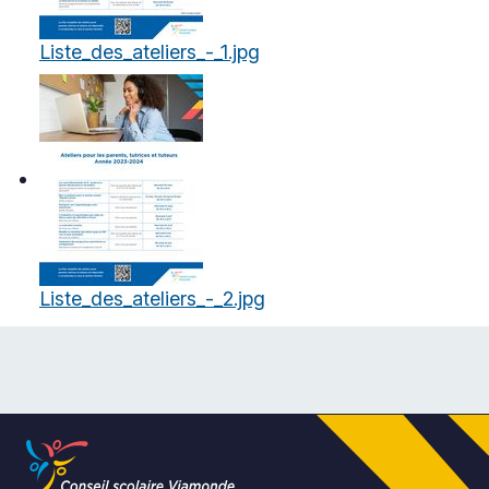
Liste_des_ateliers_-_1.jpg
Liste_des_ateliers_-_2.jpg