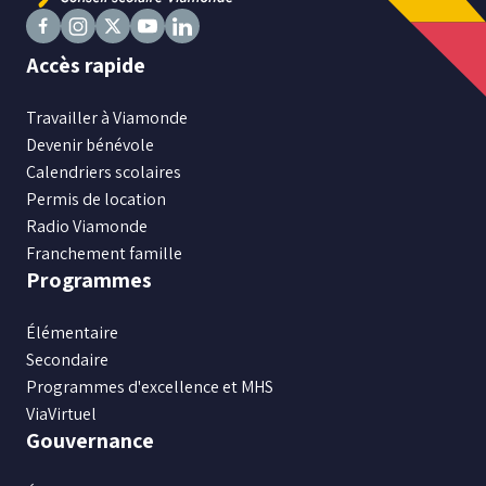
Suivez
Suivez
Suivez
Suivez
Suivez
Accès rapide
nous
nous
nous
nous
nous
sur
sur
sur
sur
sur
Travailler à Viamonde
Facebook
Instagram
X
Youtube
LinkedIn
Devenir bénévole
Calendriers scolaires
Permis de location
Radio Viamonde
Franchement famille
Programmes
Élémentaire
Secondaire
Programmes d'excellence et MHS
ViaVirtuel
Gouvernance