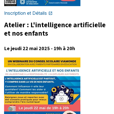
Inscription et Détails
open_in_new
Ce
lien
Atelier : L'intelligence artificielle
s'ouvrira
dans
et nos enfants
une
nouvelle
fenêtre
Le jeudi 22 mai 2025 - 19h à 20h