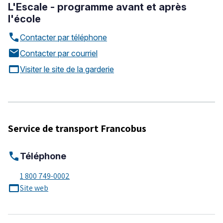
L'Escale - programme avant et après
l'école
call
Contacter par téléphone
mail
Contacter par courriel
web_asset
Visiter le site de la garderie
Service de transport Francobus
call
Téléphone
1 800 749-0002
web_asset
Site web