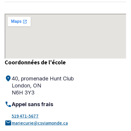
Niveau
Tous
Élémentaire
Secondaire
Coordonnées de l'école
RECHERCHER
location_on
40, promenade Hunt Club
London, ON
N6H 3Y3
call
Appel sans frais
519 471-5677
mail
mariecurie@csviamonde.ca