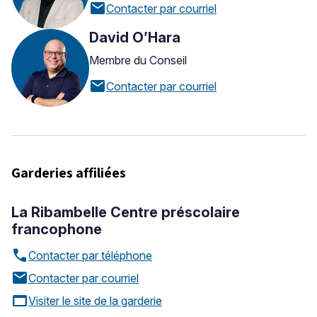
mail
Contacter par courriel
David O’Hara
Membre du Conseil
mail
Contacter par courriel
Garderies affiliées
La Ribambelle Centre préscolaire
francophone
call
Contacter par téléphone
mail
Contacter par courriel
web_asset
Visiter le site de la garderie