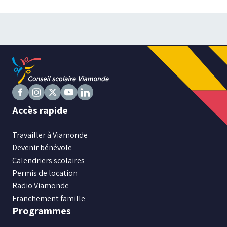
Suivez
Suivez
Suivez
Suivez
Suivez
Accès rapide
nous
nous
nous
nous
nous
sur
sur
sur
sur
sur
Travailler à Viamonde
Facebook
Instagram
X
Youtube
LinkedIn
Devenir bénévole
Calendriers scolaires
Permis de location
Radio Viamonde
Franchement famille
Programmes