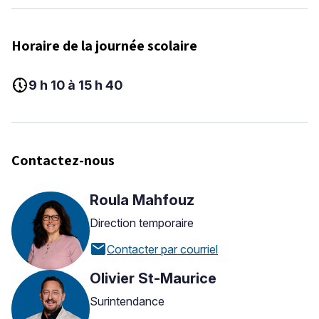
Horaire de la journée scolaire
nest_clock_farsight_analog
9 h 10 à 15 h 40
Contactez-nous
Roula Mahfouz
Direction temporaire
mail
Contacter par courriel
Olivier St-Maurice
Surintendance