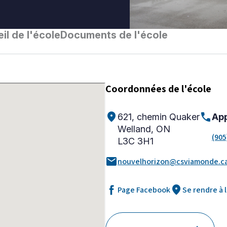
il de l'école
Documents de l'école
Coordonnées de l'école
location_on
call
621, chemin Quaker
App
Welland, ON
(905
L3C 3H1
mail
nouvelhorizon@csviamonde.c
location_on
Page Facebook
Se rendre à 