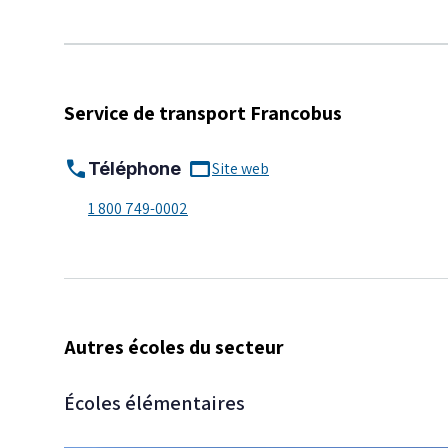
Service de transport Francobus
call
web_asset
Téléphone
Site web
1 800 749-0002
Autres écoles du secteur
Écoles élémentaires