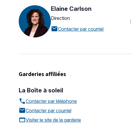
Elaine Carlson
Direction
mail
Contacter par courriel
Garderies affiliées
La Boîte à soleil
call
Contacter par téléphone
mail
Contacter par courriel
web_asset
Visiter le site de la garderie