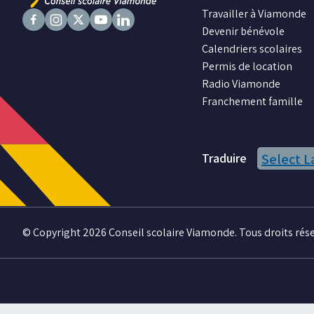
Travailler à Viamonde
Devenir bénévole
Suivez
Suivez
Suivez
Suivez
Suivez
Calendriers scolaires
nous
nous
nous
nous
nous
Permis de location
sur
sur
sur
sur
sur
Radio Viamonde
Facebook
Instagram
X
Youtube
LinkedIn
Franchement famille
Traduire
Select 
© Copyright 2026 Conseil scolaire Viamonde. Tous droits rése