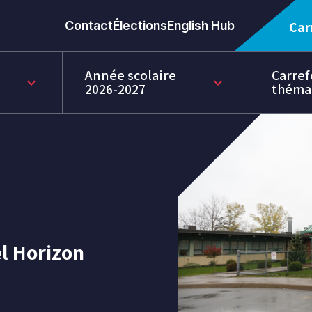
Contact
Élections
English Hub
Car
Année scolaire
Carref
keyboard_arrow_down
keyboard_arrow_down
2026-2027
théma
l Horizon