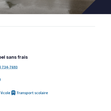
el sans frais
) 734-7693
a
directions_bus
l'école
Transport scolaire