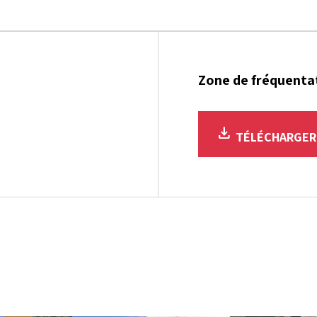
Zone de fréquenta
download
TÉLÉCHARGE