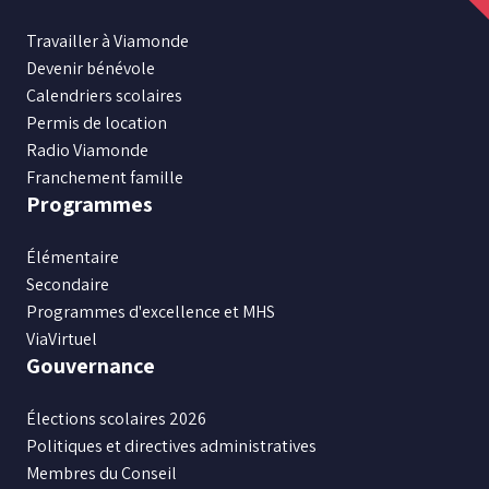
nous
nous
nous
nous
nous
sur
sur
sur
sur
sur
Travailler à Viamonde
Facebook
Instagram
X
Youtube
LinkedIn
Devenir bénévole
Calendriers scolaires
Permis de location
Radio Viamonde
Franchement famille
Programmes
Élémentaire
Secondaire
Programmes d'excellence et MHS
ViaVirtuel
Gouvernance
Élections scolaires 2026
Politiques et directives administratives
Membres du Conseil