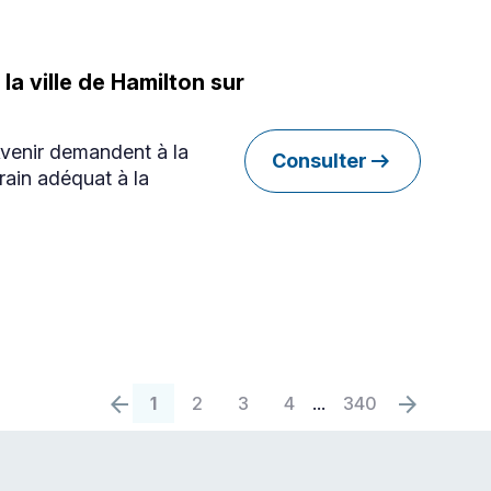
la ville de Hamilton sur
Avenir demandent à la
arrow_right_alt
Consulter
rain adéquat à la
arrow_back
arrow_forward
Page
Page
Page
de
Page
de
Page
de
Page
de
...
Page
de
1
2
3
4
340
précédente
précéden
340
340
340
340
340