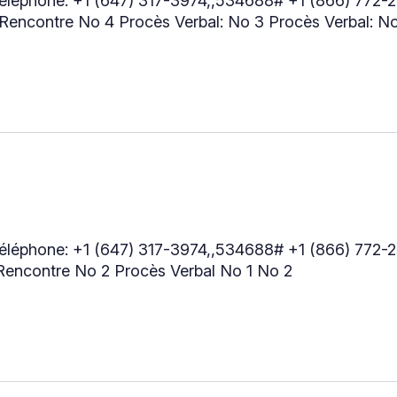
r téléphone: +1 (647) 317-3974,,534688# +1 (866) 772
Rencontre No 4 Procès Verbal: No 3 Procès Verbal: N
r téléphone: +1 (647) 317-3974,,534688# +1 (866) 772
Rencontre No 2 Procès Verbal No 1 No 2