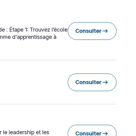
 : Étape 1: Trouvez l’école
arrow_right_alt
Consulter
ramme d'apprentissage à
arrow_right_alt
Consulter
le leadership et les
arrow_right_alt
Consulter