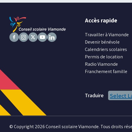
Accès rapide
Travailler à Viamonde
Devenir bénévole
Suivez
Suivez
Suivez
Suivez
Suivez
Calendriers scolaires
nous
nous
nous
nous
nous
Permis de location
sur
sur
sur
sur
sur
Radio Viamonde
Facebook
Instagram
X
Youtube
LinkedIn
Franchement famille
Traduire
Select 
© Copyright 2026 Conseil scolaire Viamonde. Tous droits rése