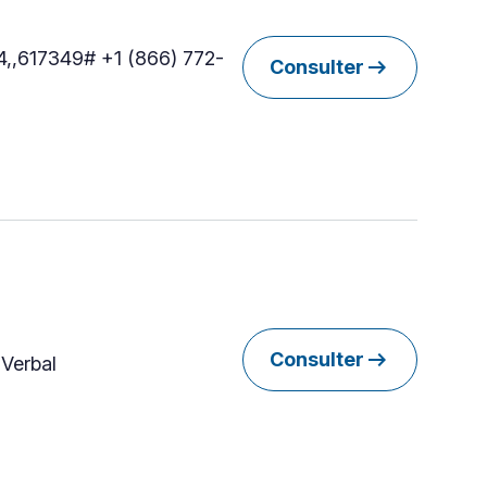
74,,617349# +1 (866) 772-
arrow_right_alt
Consulter
arrow_right_alt
Consulter
 Verbal