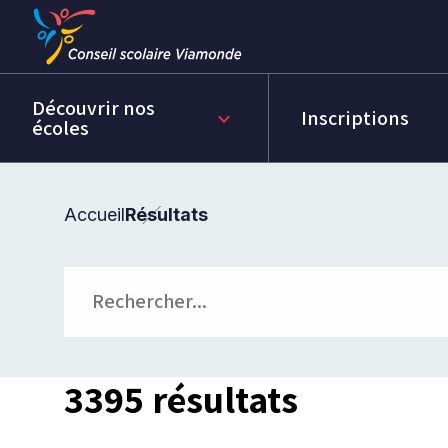
Passer
Passer
au
au
menu
contenu
Découvrir nos
Inscriptions
keyboard_arrow_down
écoles
Accueil
Résultats
Rechercher
3395 résultats