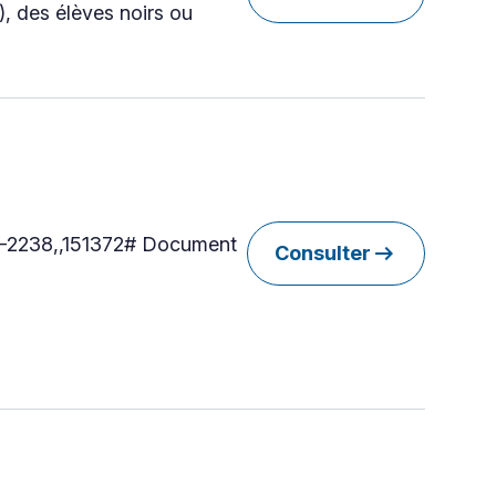
, des élèves noirs ou
72-2238,,151372# Document
arrow_right_alt
Consulter