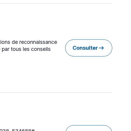
tions de reconnaissance
arrow_right_alt
Consulter
par tous les conseils