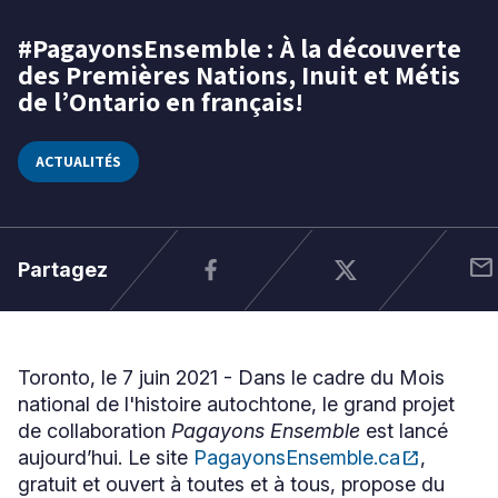
#PagayonsEnsemble : À la découverte
28
des Premières Nations, Inuit et Métis
mai
Niveau
de l’Ontario en français!
2021
Tous
Élémentaire
ACTUALITÉS
Secondaire
RECHERCHER
mail
Partagez
Toronto, le 7 juin 2021 - Dans le cadre du Mois
national de l'histoire autochtone, le grand projet
de collaboration
Pagayons Ensemble
est lancé
aujourd’hui. Le site
PagayonsEnsemble.ca
open_in_new
,
Ce
gratuit et ouvert à toutes et à tous, propose du
lien