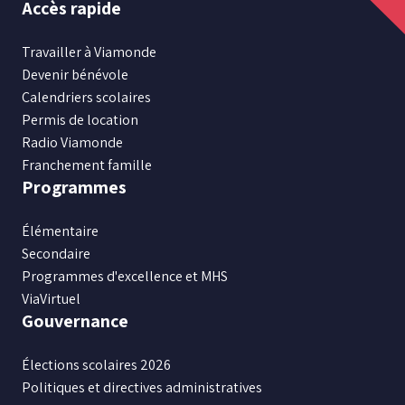
Accès rapide
nous
nous
nous
nous
nous
sur
sur
sur
sur
sur
Travailler à Viamonde
Facebook
Instagram
X
Youtube
LinkedIn
Devenir bénévole
Calendriers scolaires
Permis de location
Radio Viamonde
Franchement famille
Programmes
Élémentaire
Secondaire
Programmes d'excellence et MHS
ViaVirtuel
Gouvernance
Élections scolaires 2026
Politiques et directives administratives