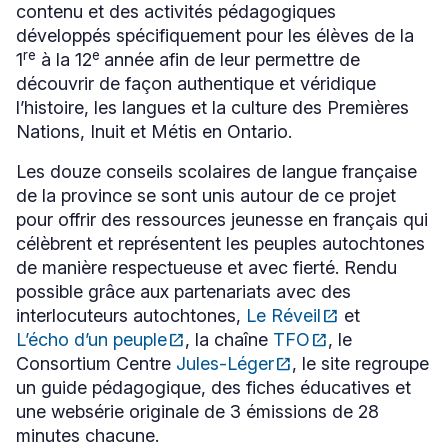
s'ouvrira
contenu et des activités pédagogiques
dans
développés spécifiquement pour les élèves de la
une
re
e
1
à la 12
année afin de leur permettre de
nouvelle
fenêtre
découvrir de façon authentique et véridique
l’histoire, les langues et la culture des Premières
Nations, Inuit et Métis en Ontario.
Les douze conseils scolaires de langue française
de la province se sont unis autour de ce projet
pour offrir des ressources jeunesse en français qui
célèbrent et représentent les peuples autochtones
de manière respectueuse et avec fierté. Rendu
possible grâce aux partenariats avec des
interlocuteurs autochtones,
Le Réveil
open_in_new
et
Ce
L’écho d’un peuple
open_in_new
, la chaîne
TFO
open_in_new
, le
lien
Ce
Ce
s'ouvrira
Consortium Centre
Jules-Léger
open_in_new
, le site regroupe
lien
lien
Ce
dans
s'ouvrira
s'ouvrira
un guide pédagogique, des fiches éducatives et
lien
une
dans
dans
s'ouvrira
une websérie originale de 3 émissions de 28
nouvelle
une
une
dans
fenêtre
minutes chacune.
nouvelle
nouvelle
une