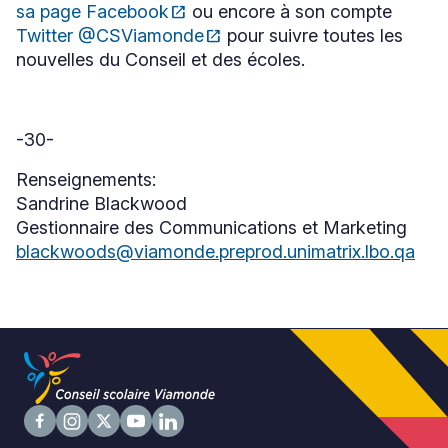
sa page Facebook
open_in_new
ou encore à son compte
Ce
Twitter @CSViamonde
open_in_new
pour suivre toutes les
lien
Ce
s'ouvrira
nouvelles du Conseil et des écoles.
lien
dans
s'ouvrira
une
dans
nouvelle
une
fenêtre
nouvelle
-30-
fenêtre
Renseignements:
Sandrine Blackwood
Gestionnaire des Communications et Marketing
blackwoods@viamonde.preprod.unimatrix.lbo.qa
Suivez
Suivez
Suivez
Suivez
Suivez