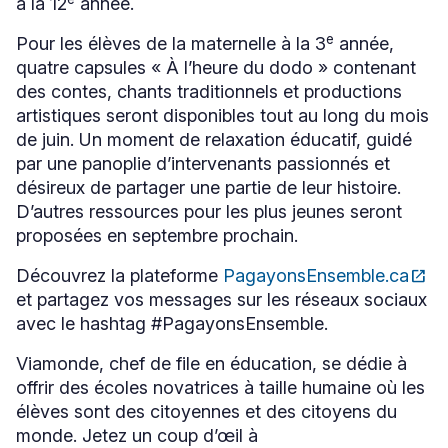
à la 12
année.
e
Pour les élèves de la maternelle à la 3
année,
quatre capsules « À l’heure du dodo » contenant
des contes, chants traditionnels et productions
artistiques seront disponibles tout au long du mois
de juin. Un moment de relaxation éducatif, guidé
par une panoplie d’intervenants passionnés et
désireux de partager une partie de leur histoire.
D’autres ressources pour les plus jeunes seront
proposées en septembre prochain.
Découvrez la plateforme
PagayonsEnsemble.ca
open_in_new
Ce
et partagez vos messages sur les réseaux sociaux
lien
s'ouvrira
avec le hashtag #PagayonsEnsemble.
dans
une
Viamonde, chef de file en éducation, se dédie à
nouvelle
offrir des écoles novatrices à taille humaine où les
fenêtre
élèves sont des citoyennes et des citoyens du
monde. Jetez un coup d’œil à