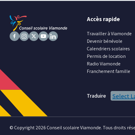
fenêtre
Accès rapide
Travailler à Viamonde
Devenir bénévole
Suivez
Suivez
Suivez
Suivez
Suivez
Calendriers scolaires
nous
nous
nous
nous
nous
Permis de location
sur
sur
sur
sur
sur
Radio Viamonde
Facebook
Instagram
X
Youtube
LinkedIn
Franchement famille
Traduire
Select 
© Copyright 2026 Conseil scolaire Viamonde. Tous droits rése