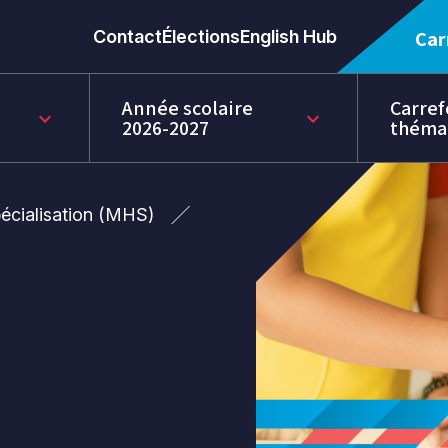
Contact
Élections
English Hub
Car
Année scolaire
Carref
keyboard_arrow_down
keyboard_arrow_down
2026-2027
théma
écialisation (MHS)