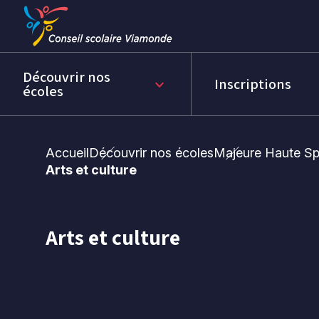
Passer
Passer
au
au
menu
contenu
Découvrir nos
Inscriptions
keyboard_arrow_down
Page
écoles
courante
dans
cette
section
Accueil
Découvrir nos écoles
Majeure Haute Sp
Arts et culture
Arts et culture