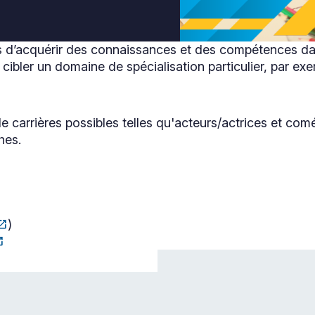
s d’acquérir des connaissances et des compétences dans
cibler un domaine de spécialisation particulier, par exe
de carrières possibles telles qu'acteurs/actrices et c
hes.
_in_new
)
_new