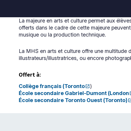
La majeure en arts et culture permet aux élève
offerts dans le cadre de cette majeure peuvent 
musique ou la production technique.
La MHS en arts et culture offre une multitude 
illustrateurs/illustratrices, ou encore photograp
Offert à:
Collège français (
Toronto
open_in_new
)
Ce
École secondaire Gabriel-Dumont (
London
open
lien
Ce
s'ouvrira
École secondaire Toronto Ouest (
Toronto)
open_in
lien
Ce
dans
s'ouvrira
lien
une
dans
s'ouvrira
nouvelle
une
dans
fenêtre
nouvelle
une
fenêtre
nouvelle