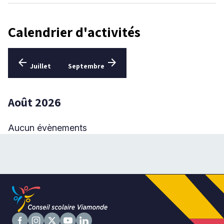
Calendrier d'activités
Niveau
Tous
Aller
Aller
arrow_back
arrow_forward
Élémentaire
Juillet
Septembre
au
au
mois
mois
Secondaire
précédent
suivant
Août 2026
RECHERCHER
Aucun évènements