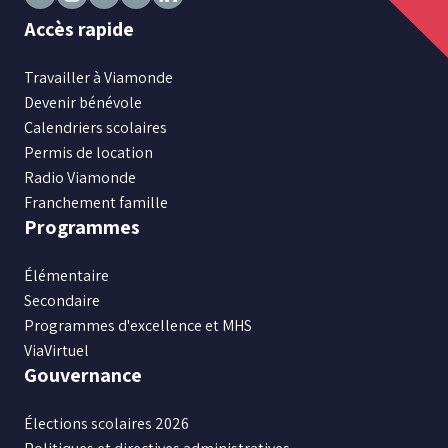
Suivez
Suivez
Suivez
Suivez
Suivez
Accès rapide
nous
nous
nous
nous
nous
sur
sur
sur
sur
sur
Travailler à Viamonde
Facebook
Instagram
X
Youtube
LinkedIn
Devenir bénévole
Calendriers scolaires
Permis de location
Radio Viamonde
Franchement famille
Programmes
Élémentaire
Secondaire
Programmes d'excellence et MHS
ViaVirtuel
Gouvernance
Élections scolaires 2026