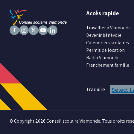
Accès rapide
Travailler à Viamonde
Devenir bénévole
Suivez
Suivez
Suivez
Suivez
Suivez
Calendriers scolaires
nous
nous
nous
nous
nous
Permis de location
sur
sur
sur
sur
sur
Radio Viamonde
Facebook
Instagram
X
Youtube
LinkedIn
Franchement famille
Traduire
Select 
© Copyright 2026 Conseil scolaire Viamonde. Tous droits rése