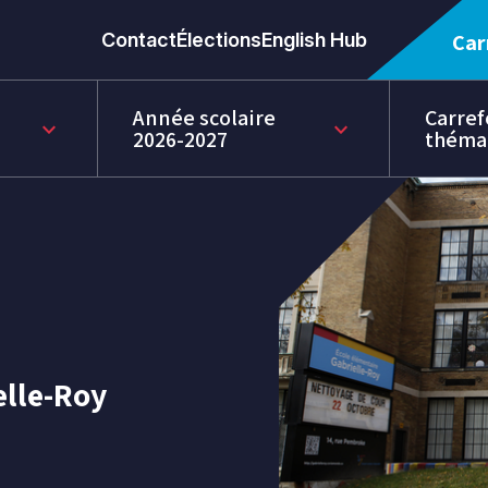
Contact
Élections
English Hub
Car
Année scolaire
Carref
keyboard_arrow_down
keyboard_arrow_down
2026-2027
théma
elle-Roy