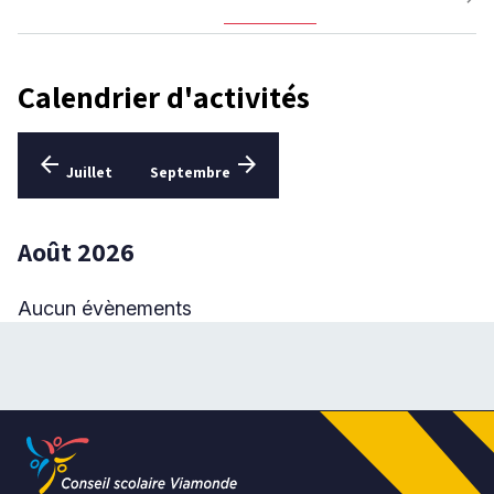
Niveau
Calendrier d'activités
Tous
Élémentaire
Aller
Aller
arrow_back
arrow_forward
Secondaire
Juillet
Septembre
au
au
mois
mois
précédent
suivant
RECHERCHER
Août 2026
Aucun évènements