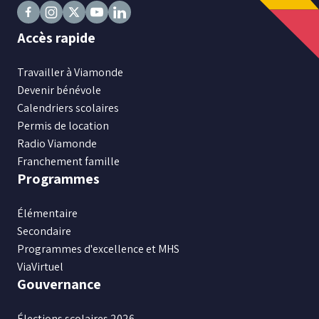
Suivez
Suivez
Suivez
Suivez
Suivez
Accès rapide
nous
nous
nous
nous
nous
sur
sur
sur
sur
sur
Travailler à Viamonde
Facebook
Instagram
X
Youtube
LinkedIn
Devenir bénévole
Calendriers scolaires
Permis de location
Radio Viamonde
Franchement famille
Programmes
Élémentaire
Secondaire
Programmes d'excellence et MHS
ViaVirtuel
Gouvernance
Élections scolaires 2026