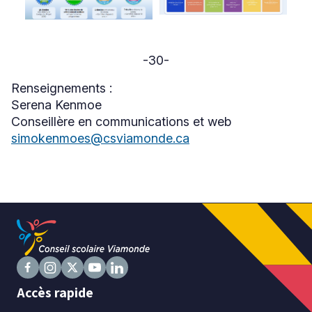
-30-
Renseignements :
Serena Kenmoe
Conseillère en communications et web
simokenmoes@csviamonde.ca
Suivez
Suivez
Suivez
Suivez
Suivez
Accès rapide
nous
nous
nous
nous
nous