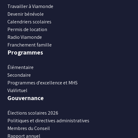
sur
sur
sur
sur
sur
Travailler à Viamonde
Facebook
Instagram
X
Youtube
LinkedIn
Devenir bénévole
Calendriers scolaires
Permis de location
Radio Viamonde
Franchement famille
Programmes
Élémentaire
Secondaire
Programmes d'excellence et MHS
ViaVirtuel
Gouvernance
Élections scolaires 2026
Politiques et directives administratives
Membres du Conseil
Rapport annuel