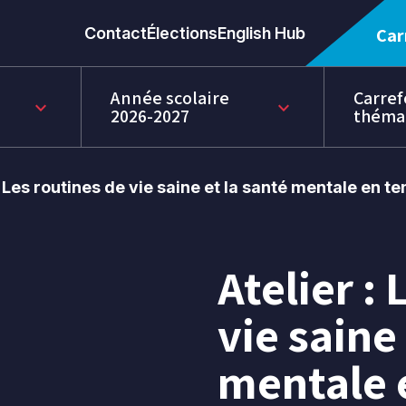
Contact
Élections
English Hub
Car
Année scolaire
Carref
keyboard_arrow_down
keyboard_arrow_down
2026-2027
théma
 : Les routines de vie saine et la santé mentale en 
Atelier :
22
mars
vie saine
2021
mentale 