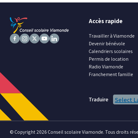
Accès rapide
Travailler à Viamonde
Devenir bénévole
Suivez
Suivez
Suivez
Suivez
Suivez
Calendriers scolaires
nous
nous
nous
nous
nous
Permis de location
sur
sur
sur
sur
sur
Radio Viamonde
Facebook
Instagram
X
Youtube
LinkedIn
Franchement famille
Traduire
Select 
© Copyright 2026 Conseil scolaire Viamonde. Tous droits rése