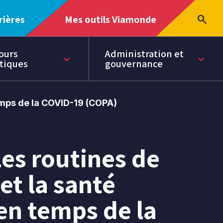
Ouvrir
search
rières
Mes outils Viamonde
Ouvrir
le
Ouvr
le
menu
la
menu
rech
ours
Administration et
keyboard_arrow_down
keyboard_arrow_down
Page
tiques
gouvernance
courante
dans
cette
section
temps de la COVID-19 (COPA)
 Les routines de
 et la santé
en temps de la