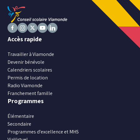
Suivez
Suivez
Suivez
Suivez
Suivez
Accès rapide
nous
nous
nous
nous
nous
sur
sur
sur
sur
sur
Travailler à Viamonde
Facebook
Instagram
X
Youtube
LinkedIn
Devenir bénévole
Calendriers scolaires
Permis de location
Radio Viamonde
Franchement famille
Programmes
Élémentaire
Secondaire
Programmes d'excellence et MHS
ViaVirtuel