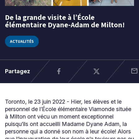
De la grande visite à l’École
23
élémentaire Dyane-Adam de Milton!
Niveau
juin
2022
Tous
Élémentaire
ACTUALITÉS
Secondaire
RECHERCHER
mail
Partagez
Toronto, le 23 juin 2022 - Hier, les élèves et le
personnel de l’École élémentaire Viamonde située
à Milton ont vécu un moment exceptionnel
puisqu’ils ont accueilli Madame Dyane Adam, la
personne qui a donné son nom à leur école! Alors
que l’inauguration de leur école n’a toujours pas eu