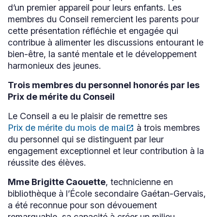
d’un premier appareil pour leurs enfants. Les
membres du Conseil remercient les parents pour
cette présentation réfléchie et engagée qui
contribue à alimenter les discussions entourant le
bien-être, la santé mentale et le développement
harmonieux des jeunes.
Trois membres du personnel honorés par les
Prix de mérite du Conseil
Le Conseil a eu le plaisir de remettre ses
Prix de mérite du mois de mai
open_in_new
à trois membres
Ce
du personnel qui se distinguent par leur
lien
s'ouvrira
engagement exceptionnel et leur contribution à la
dans
réussite des élèves.
une
nouvelle
Mme Brigitte Caouette
, technicienne en
fenêtre
bibliothèque à l’École secondaire Gaétan-Gervais,
a été reconnue pour son dévouement
remarquable, sa capacité à créer un milieu