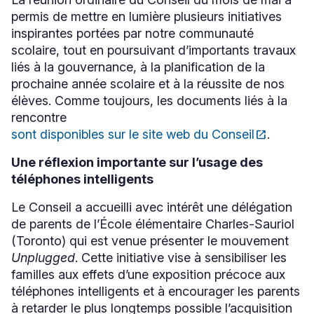
permis de mettre en lumière plusieurs initiatives
inspirantes portées par notre communauté
scolaire, tout en poursuivant d’importants travaux
liés à la gouvernance, à la planification de la
prochaine année scolaire et à la réussite de nos
élèves. Comme toujours, les documents liés à la
rencontre
sont disponibles sur le site web du Conseil
open_in_new
.
Ce
lien
Une réflexion importante sur l’usage des
s'ouvrira
dans
téléphones intelligents
une
nouvelle
Le Conseil a accueilli avec intérêt une délégation
fenêtre
de parents de l’École élémentaire Charles-Sauriol
(Toronto) qui est venue présenter le mouvement
Unplugged
. Cette initiative vise à sensibiliser les
familles aux effets d’une exposition précoce aux
téléphones intelligents et à encourager les parents
à retarder le plus longtemps possible l’acquisition