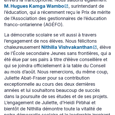
M. Hugues Kamga Wambo
open_in_new
, surintendant de
Ce
l’éducation, qui a récemment reçu le Prix de mérite
lien
s'ouvrira
de l’Association des gestionnaires de l’éducation
dans
franco-ontarienne (AGÉFO).
une
nouvelle
La démocratie scolaire se vit aussi à travers
fenêtre
l’engagement de nos élèves. Nous félicitons
chaleureusement
Nithilla Vishvakanthan
open_in_new
, élève
Ce
de l’École secondaire Jeunes sans frontières, qui a
lien
s'ouvrira
été élue par ses pairs à titre d’élève conseillère et
dans
qui se joindra officiellement à la table du Conseil
une
au mois d’août. Nous remercions, du même coup,
nouvelle
fenêtre
Juliette Abat-Fraser pour sa contribution
exceptionnelle au cours des deux dernières
années et lui souhaitons beaucoup de succès
dans la poursuite de ses études et de ses projets.
L’engagement de Juliette, d’Heidi Pirbhai et
bientôt de Nithilla démontre toute la vitalité de
notre démocratie scolaire et le leadership inspirant