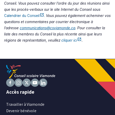
Conseil. Vous pouvez consulter l’ordre du jour des réunions ainsi
que les procès-verbaux sur le site Internet du Conseil sous
open_in_new
Calendrier du Conseil
.
Vous pouvez également acheminer vos
Ce
lien
questions et commentaires par courrier électronique à
s'ouvrira
l’adresse
communications@csviamonde.ca
. Pour consulter la
dans
liste des membres du Conseil la plus récente ainsi que leurs
une
open_in_new
nouvelle
régions de représentation, veuillez
cliquer ici
.
Ce
fenêtre
lien
s'ouvrira
dans
une
nouvelle
fenêtre
Suivez
Suivez
Suivez
Suivez
Suivez
Accès rapide
nous
nous
nous
nous
nous
sur
sur
sur
sur
sur
Travailler à Viamonde
Facebook
Instagram
X
Youtube
LinkedIn
Devenir bénévole