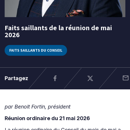
Niveau
Faits saillants de la réunion de mai
02
Tous
2026
juin
Élémentaire
2026
Secondaire
FAITS SAILLANTS DU CONSEIL
RECHERCHER
mail
Partagez
par Benoit Fortin, président
Réunion ordinaire du 21 mai 2026
La réunion ordinaire du Conseil du mois de mai a