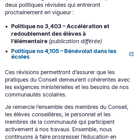
deux politiques révisées qui entreront
prochainement en vigueur :
Politique no 3,403 – Accélération et
redoublement des élèves à
l’élémentaire
(publication différée)
Politique no 4,105 – Bénévolat dans les
open_in_new
Ce
écoles
lien
s'ouvrira
Ces révisions permettront d’assurer que les
dans
une
pratiques du Conseil demeurent cohérentes avec
nouvelle
les exigences ministérielles et les besoins de nos
fenêtre
communautés scolaires.
Je remercie l’ensemble des membres du Conseil,
les élèves conseillères, le personnel et les
membres de la communauté qui participent
activement à nos travaux. Ensemble, nous
continuons à faire progresser l’éducation en