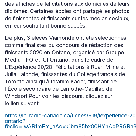
des affiches de félicitations aux domiciles de leurs
diplômés. Certaines écoles ont partagé les photos
de finissantes et finissants sur les médias sociaux,
en leur souhaitant bonne succès.
De plus, 3 élèves Viamonde ont été sélectionnés
comme finalistes du concours de rédaction des
finissants 2020 en Ontario, organisé par Groupe
Média TFO et ICI Ontario, dans le cadre de
L’Expérience 20/20! Félicitations à Ruari Milne et
Julia Lalonde, finissantes du Collège français de
Toronto ainsi qu’à Ibrahim Kadar, finissant de
l'École secondaire de Lamothe-Cadillac de
Windsor! Pour voir les discours, cliquez sur
le lien suivant:
https://ici.radio-canada.ca/fiches/918/lexperience-2
ontario?
Ce
fbclid=IwAR1mFm_nAqvk1bm85hx00HYhAcPRGRh3
lien
s'ouvrira