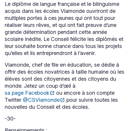
Le diplôme de langue française et le bilinguisme
acquis dans les écoles Viamonde ouvriront de
multiples portes à ces jeunes qui ont tout pour
réaliser leurs rêves, et qui ont fait preuve d’une
grande détermination pendant cette année
scolaire inédite. Le Conseil félicite les diplômés et
leur souhaite bonne chance dans tous les projets
qu’elles et ils entreprendront à l’avenir.
Viamonde, chef de file en éducation, se dédie à
offrir des écoles novatrices à taille humaine où les
élèves sont des citoyennes et des citoyens du
monde. Jetez un coup d’œil à
sa page Facebook
open_in_new
ou encore à son compte
Ce
Twitter
@CSViamonde
open_in_new
pour suivre toutes les
lien
Ce
s'ouvrira
nouvelles du Conseil et des écoles.
lien
dans
s'ouvrira
une
dans
-30-
nouvelle
une
fenêtre
nouvelle
Renseignements :