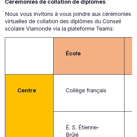
Cérémonies de collation de diplômes
dans
une
Nous vous invitons à vous joindre aux cérémonies
nouvelle
fenêtre
virtuelles de collation des diplômes du Conseil
scolaire Viamonde via la plateforme Teams:
École
Centre
Collège français
É. S. Étienne-
Brûlé