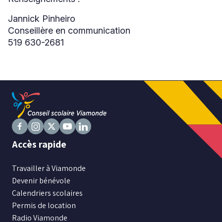
fenêtre
Jannick Pinheiro
Conseillère en communication
519 630-2681
Suivez
Suivez
Suivez
Suivez
Suivez
Accès rapide
nous
nous
nous
nous
nous
sur
sur
sur
sur
sur
Travailler à Viamonde
Facebook
Instagram
X
Youtube
LinkedIn
Devenir bénévole
Calendriers scolaires
Permis de location
Radio Viamonde