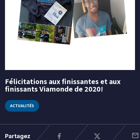
Niveau
Tous
Élémentaire
Secondaire
RECHERCHER
Félicitations aux finissantes et aux
19
finissants Viamonde de 2020!
juin
2020
ACTUALITÉS
mail
Partagez