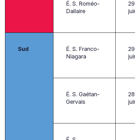
É. S. Roméo-
29
Dallaire
juin
Sud
É. S. Franco-
29
Niagara
juin
É. S. Gaétan-
28
Gervais
juin
É. S.