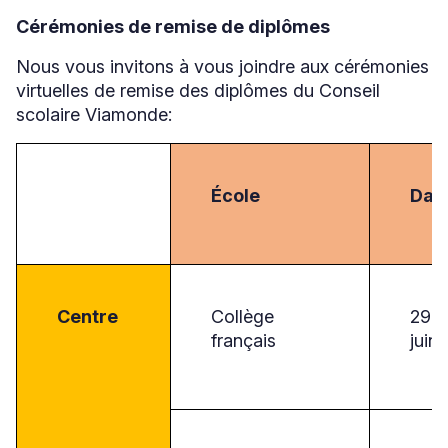
s'ouvrira
dans
Cérémonies de remise de diplômes
une
nouvelle
Nous vous invitons à vous joindre aux cérémonies
fenêtre
virtuelles de remise des diplômes du Conseil
scolaire Viamonde:
École
Dat
Centre
Collège
29
français
juin