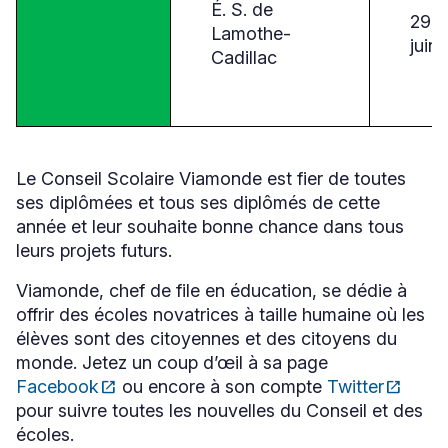
É. S. de
29
Lamothe-
juin
Cadillac
Le Conseil Scolaire Viamonde est fier de toutes
ses diplômées et tous ses diplômés de cette
année et leur souhaite bonne chance dans tous
leurs projets futurs.
Viamonde, chef de file en éducation, se dédie à
offrir des écoles novatrices à taille humaine où les
élèves sont des citoyennes et des citoyens du
monde. Jetez un coup d’œil à sa page
Facebook
open_in_new
ou encore à son compte
Twitter
open_in_new
Ce
Ce
pour suivre toutes les nouvelles du Conseil et des
lien
lien
s'ouvrira
s'ouvrira
écoles.