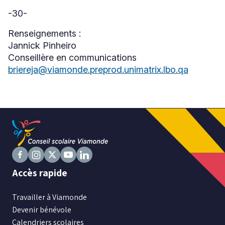
dans
dans
une
une
-30-
nouvelle
nouvelle
fenêtre
fenêtre
Renseignements :
Jannick Pinheiro
Conseillère en communications
briereja@viamonde.preprod.unimatrix.lbo.qa
Suivez
Suivez
Suivez
Suivez
Suivez
Accès rapide
nous
nous
nous
nous
nous
sur
sur
sur
sur
sur
Travailler à Viamonde
Facebook
Instagram
X
Youtube
LinkedIn
Devenir bénévole
Calendriers scolaires