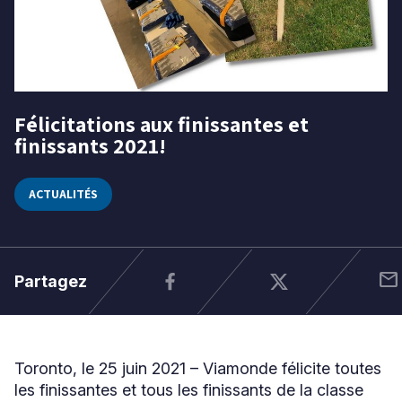
Niveau
Tous
Élémentaire
Félicitations aux finissantes et
25
Secondaire
finissants 2021!
juin
2021
RECHERCHER
ACTUALITÉS
mail
Partagez
Toronto, le 25 juin 2021 – Viamonde félicite toutes
les finissantes et tous les finissants de la classe