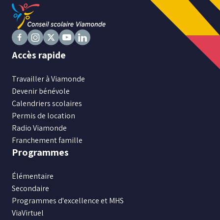
Suivez
Suivez
Suivez
Suivez
Suivez
Accès rapide
nous
nous
nous
nous
nous
sur
sur
sur
sur
sur
Travailler à Viamonde
Facebook
Instagram
X
Youtube
LinkedIn
Devenir bénévole
Calendriers scolaires
Permis de location
Radio Viamonde
Franchement famille
Programmes
Élémentaire
Secondaire
Programmes d'excellence et MHS
ViaVirtuel