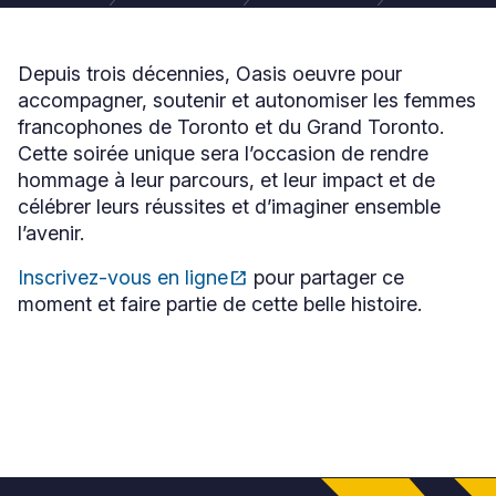
Depuis trois décennies, Oasis oeuvre pour
accompagner, soutenir et autonomiser les femmes
francophones de Toronto et du Grand Toronto.
Cette soirée unique sera l’occasion de rendre
hommage à leur parcours, et leur impact et de
célébrer leurs réussites et d’imaginer ensemble
l’avenir.
Inscrivez-vous en ligne
open_in_new
pour partager ce
Ce
moment et faire partie de cette belle histoire.
lien
s'ouvrira
dans
une
nouvelle
fenêtre