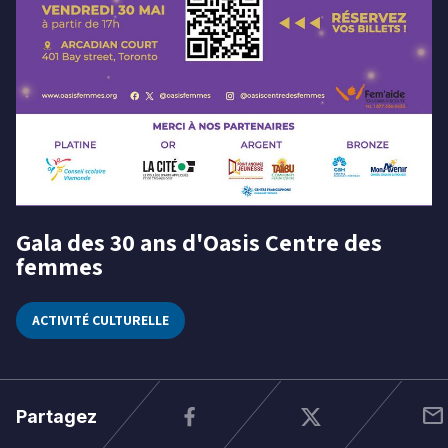
Niveau
Tous
Élémentaire
Secondaire
RECHERCHER
Gala des 30 ans d'Oasis Centre des
30
femmes
mai
2025
ACTIVITÉ CULTURELLE
mail
Partagez