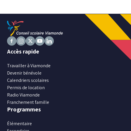
Niveau
Tous
Élémentaire
Secondaire
Suivez
Suivez
Suivez
Suivez
Suivez
Accès rapide
nous
nous
nous
nous
nous
sur
RECHERCHER
sur
sur
sur
sur
Travailler à Viamonde
Facebook
Instagram
X
Youtube
LinkedIn
Devenir bénévole
Calendriers scolaires
Permis de location
Radio Viamonde
Franchement famille
Programmes
Élémentaire
Secondaire