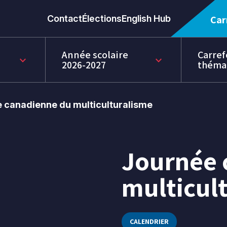
Contact
Élections
English Hub
Car
Année scolaire
Carref
keyboard_arrow_down
keyboard_arrow_down
2026-2027
théma
 canadienne du multiculturalisme
Journée 
27
juin
multicul
2022
CALENDRIER