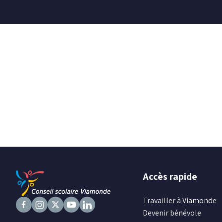
Accès rapide
Travailler à Viamonde
Devenir bénévole
Suivez
Suivez
Suivez
Suivez
Suivez