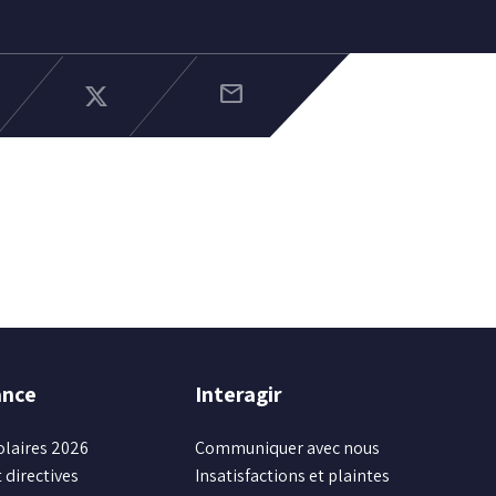
mail
ance
Interagir
olaires 2026
Communiquer avec nous
 directives
Insatisfactions et plaintes