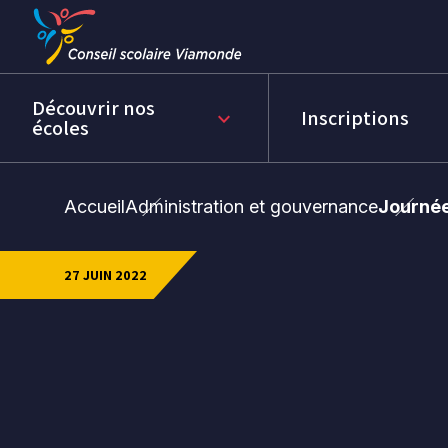
Passer
Passer
au
au
menu
contenu
Découvrir nos
Inscriptions
keyboard_arrow_down
écoles
Accueil
Administration et gouvernance
Journée
27 JUIN 2022