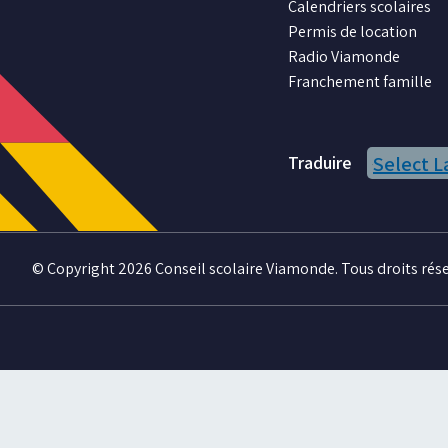
Calendriers scolaires
nous
nous
nous
nous
nous
Permis de location
sur
sur
sur
sur
sur
Radio Viamonde
Facebook
Instagram
X
Youtube
LinkedIn
Franchement famille
Traduire
Select 
© Copyright 2026 Conseil scolaire Viamonde. Tous droits rése