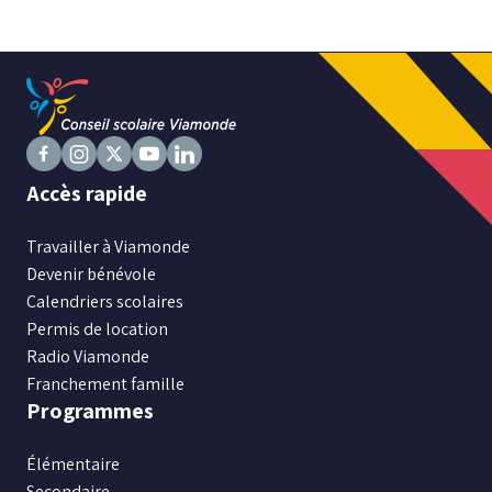
Niveau
Tous
Élémentaire
Secondaire
Suivez
Suivez
Suivez
Suivez
Suivez
Accès rapide
nous
nous
nous
nous
nous
sur
RECHERCHER
sur
sur
sur
sur
Travailler à Viamonde
Facebook
Instagram
X
Youtube
LinkedIn
Devenir bénévole
Calendriers scolaires
Permis de location
Radio Viamonde
Franchement famille
Programmes
Élémentaire
Secondaire