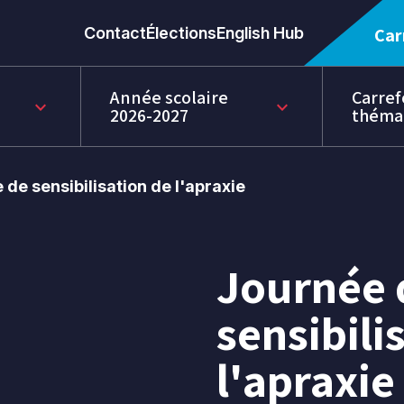
Contact
Élections
English Hub
Car
Année scolaire
Carref
keyboard_arrow_down
keyboard_arrow_down
2026-2027
théma
 de sensibilisation de l'apraxie
Journée 
14
mai
sensibili
2025
l'apraxie