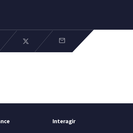
mail
ance
Interagir