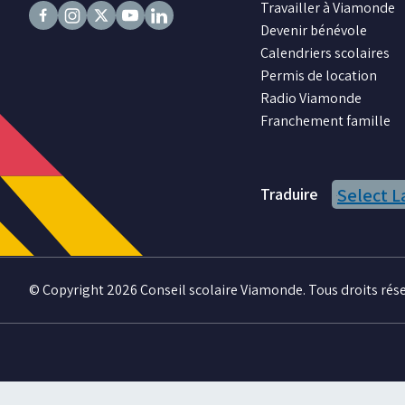
Travailler à Viamonde
Devenir bénévole
Suivez
Suivez
Suivez
Suivez
Suivez
Calendriers scolaires
nous
nous
nous
nous
nous
Permis de location
sur
sur
sur
sur
sur
Radio Viamonde
Facebook
Instagram
X
Youtube
LinkedIn
Franchement famille
Traduire
Select 
© Copyright 2026 Conseil scolaire Viamonde. Tous droits rése