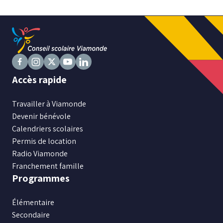
Niveau
Tous
Élémentaire
Suivez
Secondaire
Suivez
Suivez
Suivez
Suivez
Accès rapide
nous
nous
nous
nous
nous
sur
sur
sur
sur
sur
Travailler à Viamonde
RECHERCHER
Facebook
Instagram
X
Youtube
LinkedIn
Devenir bénévole
Calendriers scolaires
Permis de location
Radio Viamonde
Franchement famille
Programmes
Élémentaire
Secondaire