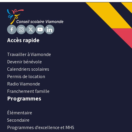
Niveau
Tous
Suivez
Élémentaire
Suivez
Suivez
Suivez
Suivez
Accès rapide
nous
Secondaire
nous
nous
nous
nous
sur
sur
sur
sur
sur
Travailler à Viamonde
Facebook
Instagram
X
Youtube
LinkedIn
Devenir bénévole
RECHERCHER
Calendriers scolaires
Permis de location
Radio Viamonde
Franchement famille
Programmes
Élémentaire
Secondaire
Programmes d'excellence et MHS