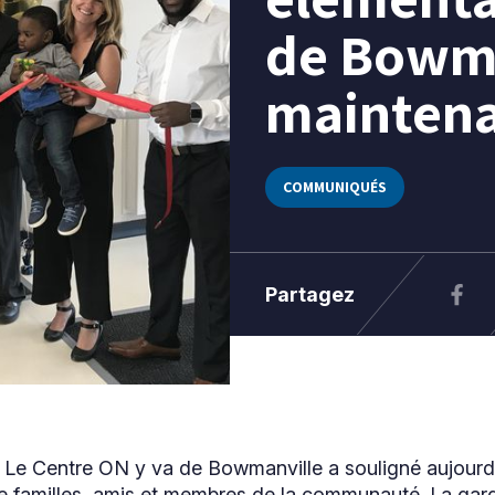
de Bowma
maintena
COMMUNIQUÉS
Partagez
– Le Centre ON y va de Bowmanville a souligné aujourd
e familles, amis et membres de la communauté. La gard