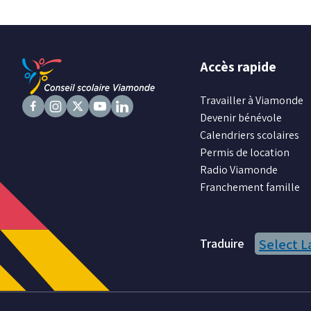
Accès rapide
Travailler à Viamonde
Devenir bénévole
Suivez
Suivez
Suivez
Suivez
Suivez
Calendriers scolaires
nous
nous
nous
nous
nous
Permis de location
sur
sur
sur
sur
sur
Radio Viamonde
Facebook
Instagram
X
Youtube
LinkedIn
Franchement famille
Traduire
Select 