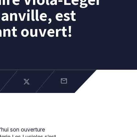
nville, est
nt ouvert!
mail
’hui son ouverture
erie Les Lucioles s’est