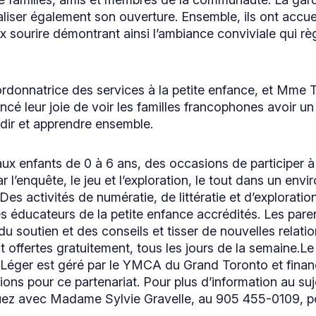
cialiser également son ouverture. Ensemble, ils ont accuei
x sourire démontrant ainsi l’ambiance conviviale qui rè
donnatrice des services à la petite enfance, et Mme Tri
ncé leur joie de voir les familles francophones avoir u
dir et apprendre ensemble.
aux enfants de 0 à 6 ans, des occasions de participer
 l’enquête, le jeu et l’exploration, le tout dans un env
s activités de numératie, de littératie et d’exploration
s éducateurs de la petite enfance accrédités. Les parent
du soutien et des conseils et tisser de nouvelles relati
ont offertes gratuitement, tous les jours de la semaine.
-Léger est géré par le YMCA du Grand Toronto et finan
ons pour ce partenariat. Pour plus d’information au su
z avec Madame Sylvie Gravelle, au 905 455-0109, po