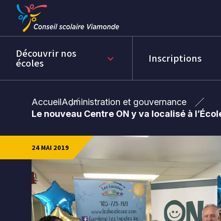
Passer
Passer
au
au
menu
contenu
Découvrir nos
Inscriptions
keyboard_arrow_down
écoles
Accueil
Administration et gouvernance
Le nouveau Centre ON y va localisé à l’Éco
24 MAI 2019