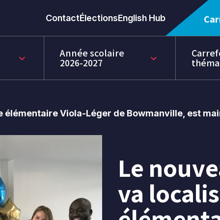
Contact
Élections
English Hub
Car
Année scolaire
Carref
keyboard_arrow_down
keyboard_arrow_down
2026-2027
théma
le élémentaire Viola-Léger de Bowmanville, est ma
Le nouve
24
mai
va localis
2019
élémenta