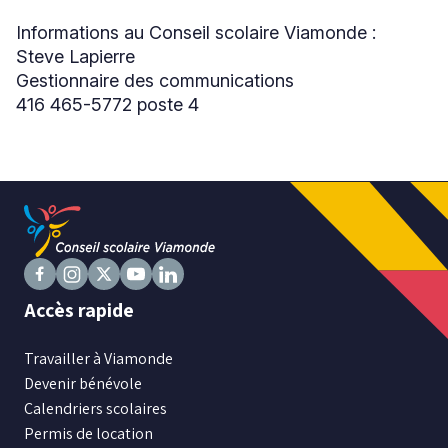
Informations au Conseil scolaire Viamonde :
Steve Lapierre
Gestionnaire des communications
416 465-5772 poste 4
Suivez
Suivez
Suivez
Suivez
Suivez
Accès rapide
nous
nous
nous
nous
nous
sur
sur
sur
sur
sur
Travailler à Viamonde
Facebook
Instagram
X
Youtube
LinkedIn
Devenir bénévole
Calendriers scolaires
Permis de location