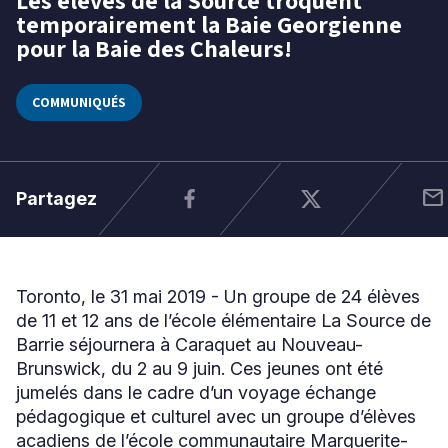
temporairement la Baie Georgienne
mai
pour la Baie des Chaleurs!
2019
Niveau
Tous
COMMUNIQUÉS
Élémentaire
Secondaire
mail
Partagez
RECHERCHER
Toronto, le 31 mai 2019 - Un groupe de 24 élèves
de 11 et 12 ans de l’école élémentaire La Source de
Barrie séjournera à Caraquet au Nouveau-
Brunswick, du 2 au 9 juin. Ces jeunes ont été
jumelés dans le cadre d’un voyage échange
pédagogique et culturel avec un groupe d’élèves
acadiens de l’école communautaire Marguerite-