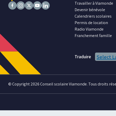
Travailler à Viamonde
Devenir bénévole
Suivez
Suivez
Suivez
Suivez
Suivez
Calendriers scolaires
nous
nous
nous
nous
nous
Permis de location
sur
sur
sur
sur
sur
Radio Viamonde
Facebook
Instagram
X
Youtube
LinkedIn
Franchement famille
Traduire
Select 
© Copyright 2026 Conseil scolaire Viamonde. Tous droits rése