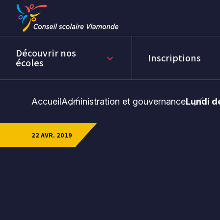
Passer
Passer
au
au
menu
contenu
Découvrir nos
Inscriptions
keyboard_arrow_down
écoles
Accueil
Administration et gouvernance
Lundi d
22 AVR. 2019