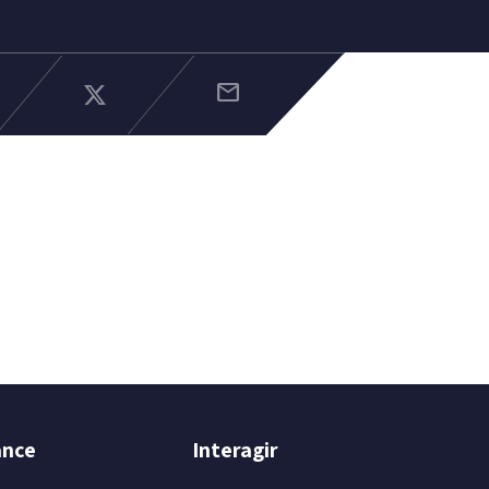
mail
ance
Interagir