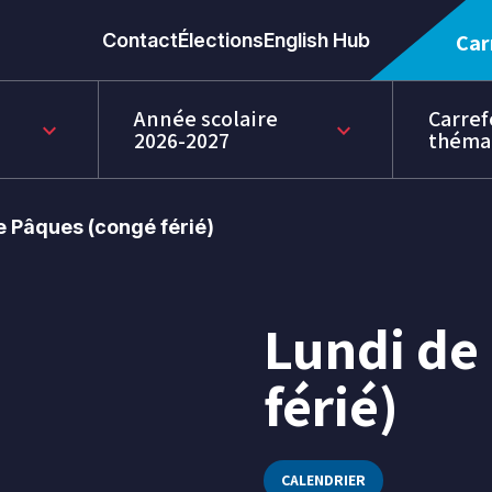
Contact
Élections
English Hub
Car
Année scolaire
Carref
keyboard_arrow_down
keyboard_arrow_down
2026-2027
théma
e Pâques (congé férié)
Lundi de
22
avr.
férié)
2019
CALENDRIER