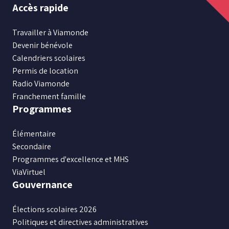
Suivez
Suivez
Suivez
Suivez
Suivez
Accès rapide
nous
nous
nous
nous
nous
sur
sur
sur
sur
sur
Travailler à Viamonde
Facebook
Instagram
X
Youtube
LinkedIn
Devenir bénévole
Calendriers scolaires
Permis de location
Radio Viamonde
Franchement famille
Programmes
Élémentaire
Secondaire
Programmes d'excellence et MHS
ViaVirtuel
Gouvernance
Élections scolaires 2026
Politiques et directives administratives