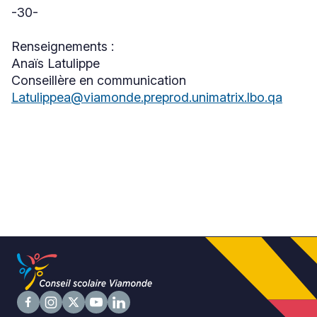
une
dans
-30-
nouvelle
une
fenêtre
nouvelle
Renseignements :
fenêtre
Anaïs Latulippe
Conseillère en communication
Latulippea@viamonde.preprod.unimatrix.lbo.qa