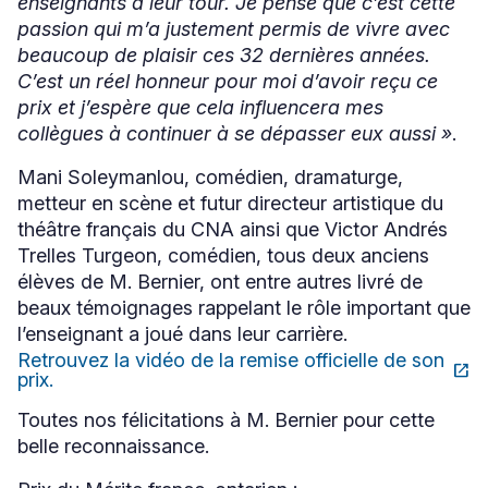
enseignants à leur tour. Je pense que c’est cette
passion qui m’a justement permis de vivre avec
beaucoup de plaisir ces 32 dernières années.
C’est un réel honneur pour moi d’avoir reçu ce
prix et j’espère que cela influencera mes
collègues à continuer à se dépasser eux aussi »
.
Mani Soleymanlou, comédien, dramaturge,
metteur en scène et futur directeur artistique du
théâtre français du CNA ainsi que Victor Andrés
Trelles Turgeon, comédien, tous deux anciens
élèves de M. Bernier, ont entre autres livré de
beaux témoignages rappelant le rôle important que
l’enseignant a joué dans leur carrière.
Retrouvez la vidéo de la remise officielle de son
open_in_new
Ce
prix.
lien
s'ouvrira
Toutes nos félicitations à M. Bernier pour cette
dans
belle reconnaissance.
une
nouvelle