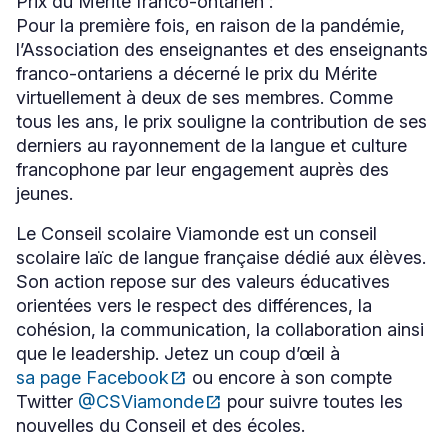
Prix du Mérite franco-ontarien :
fenêtre
Pour la première fois, en raison de la pandémie,
l’Association des enseignantes et des enseignants
franco-ontariens a décerné le prix du Mérite
virtuellement à deux de ses membres. Comme
tous les ans, le prix souligne la contribution de ses
derniers au rayonnement de la langue et culture
francophone par leur engagement auprès des
jeunes.
Le Conseil scolaire Viamonde est un conseil
scolaire laïc de langue française dédié aux élèves.
Son action repose sur des valeurs éducatives
orientées vers le respect des différences, la
cohésion, la communication, la collaboration ainsi
que le leadership. Jetez un coup d’œil à
sa page Facebook
open_in_new
ou encore à son compte
Ce
Twitter
@CSViamonde
open_in_new
pour suivre toutes les
lien
Ce
s'ouvrira
nouvelles du Conseil et des écoles.
lien
dans
s'ouvrira