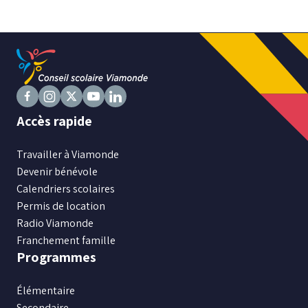
Niveau
Tous
Élémentaire
Secondaire
Suivez
Suivez
Suivez
Suivez
Suivez
Accès rapide
nous
nous
nous
nous
nous
sur
RECHERCHER
sur
sur
sur
sur
Travailler à Viamonde
Facebook
Instagram
X
Youtube
LinkedIn
Devenir bénévole
Calendriers scolaires
Permis de location
Radio Viamonde
Franchement famille
Programmes
Élémentaire
Secondaire