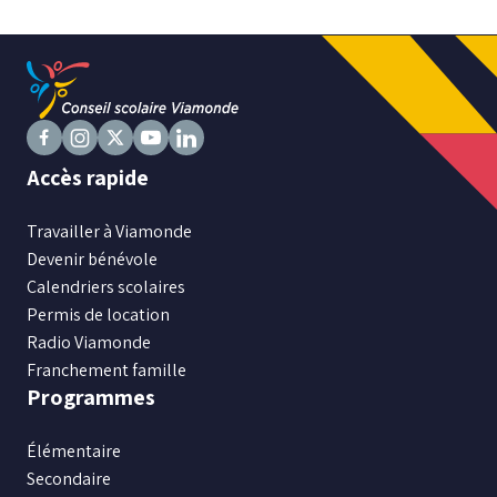
Niveau
Tous
Élémentaire
Suivez
Secondaire
Suivez
Suivez
Suivez
Suivez
Accès rapide
nous
nous
nous
nous
nous
sur
sur
sur
sur
sur
Travailler à Viamonde
RECHERCHER
Facebook
Instagram
X
Youtube
LinkedIn
Devenir bénévole
Calendriers scolaires
Permis de location
Radio Viamonde
Franchement famille
Programmes
Élémentaire
Secondaire