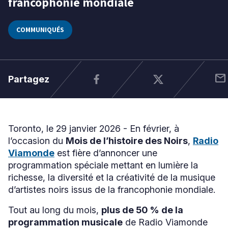
francophonie mondiale
2026
COMMUNIQUÉS
Niveau
Tous
Élémentaire
Secondaire
mail
Partagez
RECHERCHER
Toronto, le 29 janvier 2026 - En février, à
l’occasion du
Mois de l’histoire des Noirs
,
Radio
Viamonde
est fière d’annoncer une
programmation spéciale mettant en lumière la
richesse, la diversité et la créativité de la musique
d’artistes noirs issus de la francophonie mondiale.
Tout au long du mois,
plus de 50 % de la
programmation musicale
de Radio Viamonde