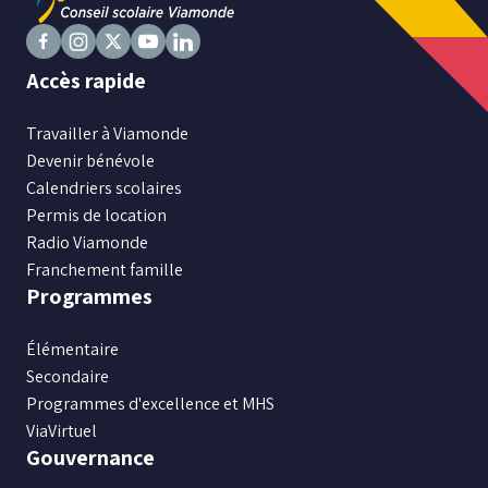
Suivez
Suivez
Suivez
Suivez
Suivez
Accès rapide
nous
nous
nous
nous
nous
sur
sur
sur
sur
sur
Travailler à Viamonde
Facebook
Instagram
X
Youtube
LinkedIn
Devenir bénévole
Calendriers scolaires
Permis de location
Radio Viamonde
Franchement famille
Programmes
Élémentaire
Secondaire
Programmes d'excellence et MHS
ViaVirtuel
Gouvernance