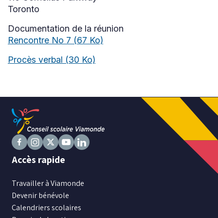
Toronto
Documentation de la réunion
Niveau
Rencontre No 7
(67 Ko)
Tous
Procès verbal
(30 Ko)
Élémentaire
Secondaire
RECHERCHER
Suivez
Suivez
Suivez
Suivez
Suivez
Accès rapide
nous
nous
nous
nous
nous
sur
sur
sur
sur
sur
Travailler à Viamonde
Facebook
Instagram
X
Youtube
LinkedIn
Devenir bénévole
Calendriers scolaires