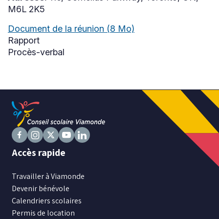
M6L 2K5
Document de la réunion
(8 Mo)
Niveau
Rapport
Tous
Procès-verbal
Élémentaire
Secondaire
RECHERCHER
Suivez
Suivez
Suivez
Suivez
Suivez
Accès rapide
nous
nous
nous
nous
nous
sur
sur
sur
sur
sur
Travailler à Viamonde
Facebook
Instagram
X
Youtube
LinkedIn
Devenir bénévole
Calendriers scolaires
Permis de location