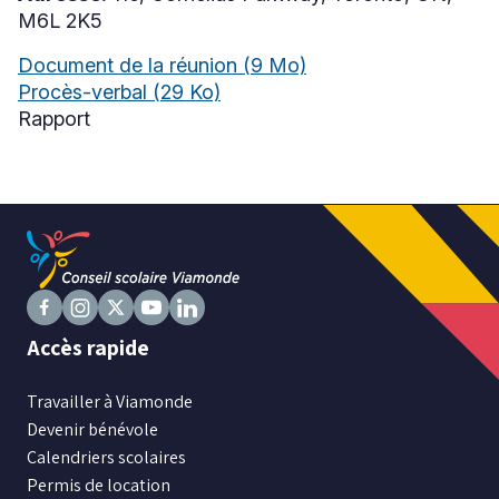
M6L 2K5
Document de la réunion
(9 Mo)
Niveau
Procès-verbal
(29 Ko)
Tous
Rapport
Élémentaire
Secondaire
RECHERCHER
Suivez
Suivez
Suivez
Suivez
Suivez
Accès rapide
nous
nous
nous
nous
nous
sur
sur
sur
sur
sur
Travailler à Viamonde
Facebook
Instagram
X
Youtube
LinkedIn
Devenir bénévole
Calendriers scolaires
Permis de location