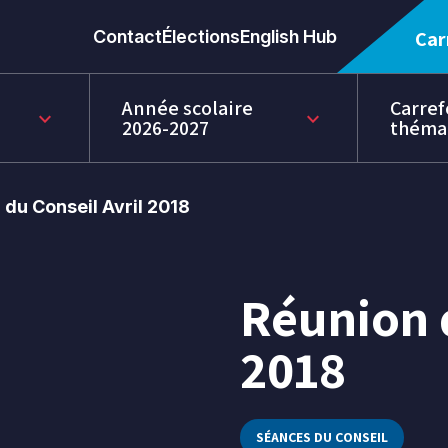
Contact
Élections
English Hub
Car
Année scolaire
Carref
keyboard_arrow_down
keyboard_arrow_down
2026-2027
théma
 du Conseil Avril 2018
Réunion d
20
avr.
2018
2018
SÉANCES DU CONSEIL