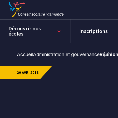
Passer
Passer
au
au
menu
contenu
Découvrir nos
Inscriptions
keyboard_arrow_down
écoles
Accueil
Administration et gouvernance
Réunion
20 AVR. 2018