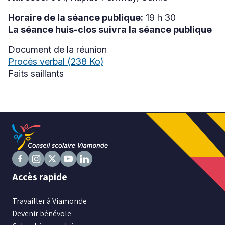
Horaire de la séance publique:
19 h 30
La séance huis-clos suivra la séance publique
Niveau
Document de la réunion
Tous
Procès verbal
(238 Ko)
Élémentaire
Faits saillants
Secondaire
RECHERCHER
Suivez
Suivez
Suivez
Suivez
Suivez
Accès rapide
nous
nous
nous
nous
nous
sur
sur
sur
sur
sur
Travailler à Viamonde
Facebook
Instagram
X
Youtube
LinkedIn
Devenir bénévole