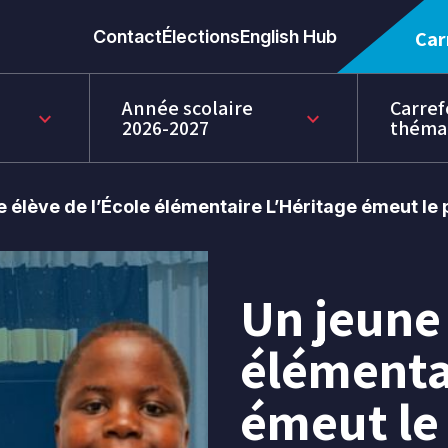
Contact
Élections
English Hub
Car
Année scolaire
Carref
keyboard_arrow_down
keyboard_arrow_down
2026-2027
théma
e élève de l’École élémentaire L’Héritage émeut le 
Un jeune 
29
mai
élémenta
2026
émeut le 