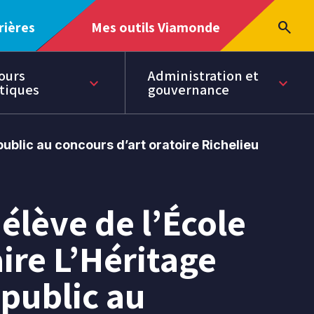
Ouvrir
search
rières
Mes outils Viamonde
Ouvrir
le
Ouvr
le
menu
la
menu
rech
ours
Administration et
keyboard_arrow_down
keyboard_arrow_down
Page
tiques
gouvernance
courante
dans
cette
section
public au concours d’art oratoire Richelieu
élève de l’École
ire L’Héritage
public au