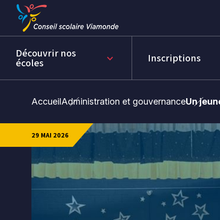
Passer
Passer
au
au
menu
contenu
Découvrir nos
Inscriptions
keyboard_arrow_down
écoles
Accueil
Administration et gouvernance
Un jeun
29 MAI 2026