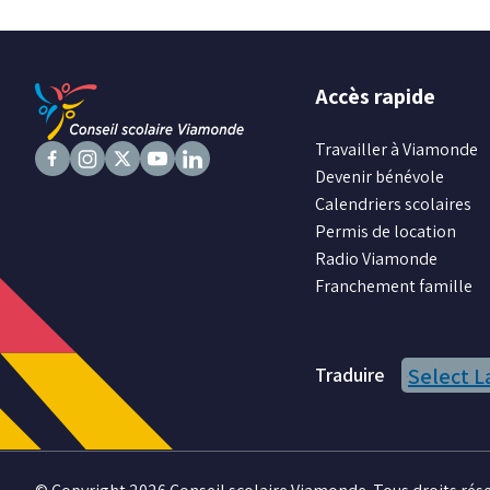
Accès rapide
Travailler à Viamonde
Devenir bénévole
Suivez
Suivez
Suivez
Suivez
Suivez
Calendriers scolaires
nous
nous
nous
nous
nous
Permis de location
sur
sur
sur
sur
sur
Radio Viamonde
Facebook
Instagram
X
Youtube
LinkedIn
Franchement famille
Traduire
Select 