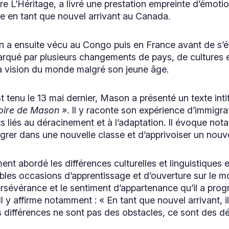
re L’Héritage, a livré une prestation empreinte d’émotio
e en tant que nouvel arrivant au Canada.
 a ensuite vécu au Congo puis en France avant de s’é
arqué par plusieurs changements de pays, de cultures e
 vision du monde malgré son jeune âge.
t tenu le 13 mai dernier, Mason a présenté un texte inti
toire de Mason »
. Il y raconte son expérience d’immigr
s liés au déracinement et à l’adaptation. Il évoque nota
tégrer dans une nouvelle classe et d’apprivoiser un nou
nt abordé les différences culturelles et linguistiques e
es occasions d’apprentissage et d’ouverture sur le m
 persévérance et le sentiment d’appartenance qu’il a pro
l y affirme notamment : « En tant que nouvel arrivant, il
s différences ne sont pas des obstacles, ce sont des d