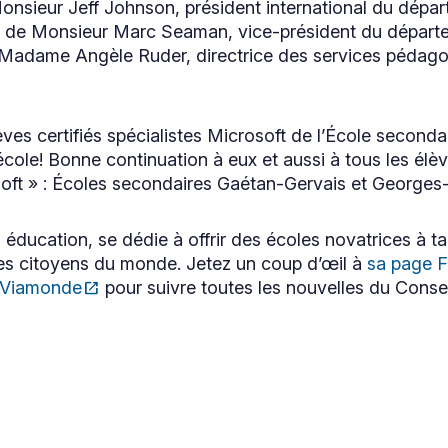
 Monsieur Jeff Johnson, président international du dépa
lien
s'ouvrira
t, de Monsieur Marc Seaman, vice-président du départ
dans
 Madame Angèle Ruder, directrice des services pédago
une
nouvelle
fenêtre
élèves certifiés spécialistes Microsoft de l’École secon
 école! Bonne continuation à eux et aussi à tous les él
osoft » : Écoles secondaires Gaétan-Gervais et Georges-
 éducation, se dédie à offrir des écoles novatrices à ta
es citoyens du monde. Jetez un coup d’œil à
sa page 
Ce
SViamonde
open_in_new
pour suivre toutes les nouvelles du Consei
lien
s'ouvrira
dans
une
nouvelle
fenêtre