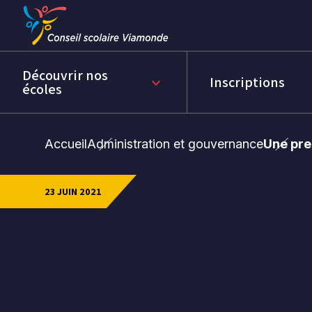
Passer
Passer
au
au
menu
contenu
Découvrir nos
Inscriptions
keyboard_arrow_down
écoles
Accueil
Administration et gouvernance
Une pre
23 JUIN 2021