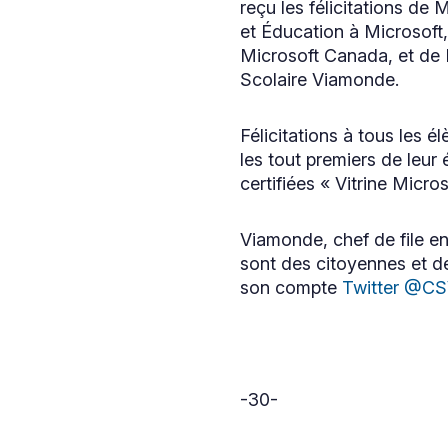
reçu les félicitations de
et Éducation à Microsof
Microsoft Canada, et de
Scolaire Viamonde.
Félicitations à tous les 
les tout premiers de leur
certifiées « Vitrine Micr
Viamonde, chef de file en
sont des citoyennes et d
son compte
Twitter @C
Ce
lien
s'ouvrira
dans
une
nouvelle
-30-
fenêtre