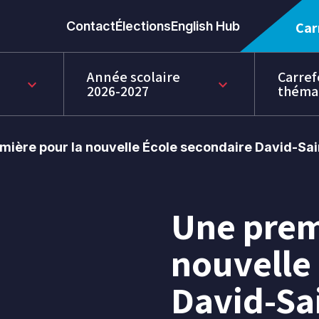
Contact
Élections
English Hub
Car
Année scolaire
Carref
keyboard_arrow_down
keyboard_arrow_down
2026-2027
théma
mière pour la nouvelle École secondaire David-Sa
Une prem
23
juin
nouvelle
2021
David-Sa