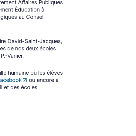
rtement Affaires Publiques
ement Éducation à
giques au Conseil
daire David-Saint-Jacques,
èves de nos deux écoles
P.-Vanier.
ille humaine où les élèves
Facebook
open_in_new
ou encore à
l et des écoles.