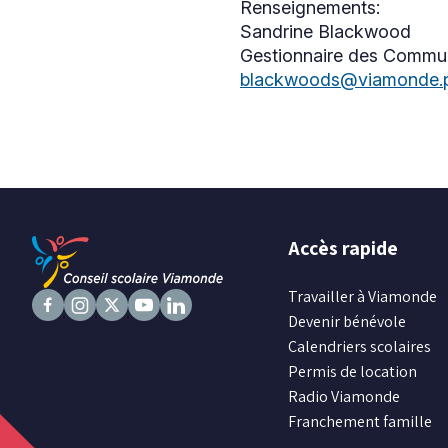
Renseignements:
Sandrine Blackwood
Gestionnaire des Commun
blackwoods@viamonde.pr
Accès rapide
Travailler à Viamonde
Devenir bénévole
Suivez
Suivez
Suivez
Suivez
Suivez
Calendriers scolaires
nous
nous
nous
nous
nous
Permis de location
sur
sur
sur
sur
sur
Radio Viamonde
Facebook
Instagram
X
Youtube
LinkedIn
Franchement famille