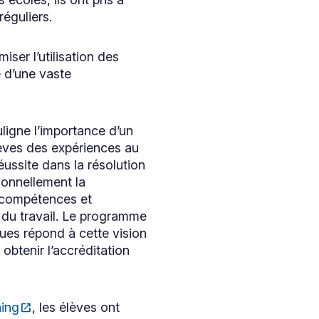
réguliers.
ser l’utilisation des
e d’une vaste
igne l’importance d’un
èves des expériences au
éussite dans la résolution
ionnellement la
s compétences et
 du travail. Le programme
ues répond à cette vision
 obtenir l’accréditation
ning
open_in_new
, les élèves ont