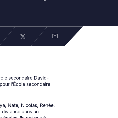
mail
cole secondaire David-
 pour l’École secondaire
ya, Nate, Nicolas, Renée,
à distance dans un
 écoles, ils ont pris à