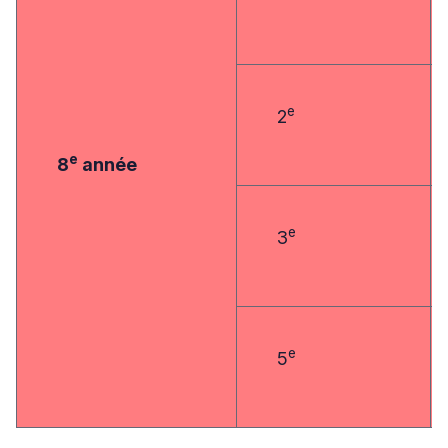
e
2
e
8
année
e
3
e
5