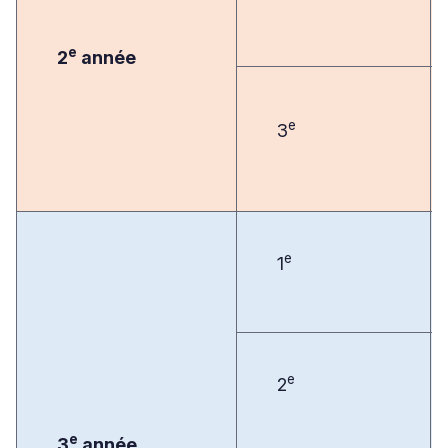
e
2
année
e
3
e
1
e
2
e
3
année