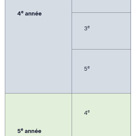
e
4
année
e
3
e
5
e
4
e
5
année