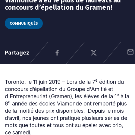
concours d’épellation du Gramen!
juin
2019
Niveau
COMMUNIQUÉS
Tous
Élémentaire
Secondaire
mail
Partagez
RECHERCHER
e
Toronto, le 11 juin 2019 – Lors de la 7
édition du
concours d’épellation du Groupe d'Amitié et
e
d'Entrepreneuriat (Gramen), les élèves de la 1
à la
e
8
année des écoles Viamonde ont remporté plus
de la moitié des prix disponibles. Depuis le mois
d’avril, nos jeunes ont pratiqué plusieurs séries de
mots que toutes et tous ont su épeler avec brio,
ce samedi.