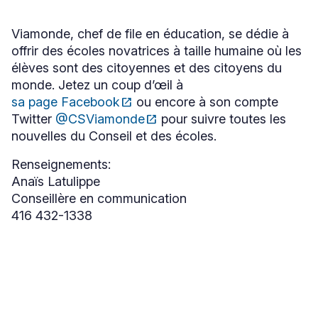
Viamonde, chef de file en éducation, se dédie à
offrir des écoles novatrices à taille humaine où les
élèves sont des citoyennes et des citoyens du
monde. Jetez un coup d’œil à
sa page Facebook
open_in_new
ou encore à son compte
Ce
Twitter
@CSViamonde
open_in_new
pour suivre toutes les
lien
Ce
s'ouvrira
nouvelles du Conseil et des écoles.
lien
dans
s'ouvrira
une
dans
Renseignements:
nouvelle
une
Anaïs Latulippe
fenêtre
nouvelle
Conseillère en communication
fenêtre
416 432-1338