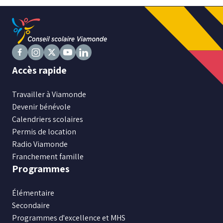
Suivez
Suivez
Suivez
Suivez
Suivez
Accès rapide
nous
nous
nous
nous
nous
sur
sur
sur
sur
sur
Travailler à Viamonde
Facebook
Instagram
X
Youtube
LinkedIn
Devenir bénévole
Calendriers scolaires
Permis de location
Radio Viamonde
Franchement famille
Programmes
Élémentaire
Secondaire
Programmes d'excellence et MHS