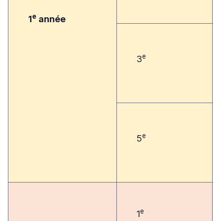
e
1
année
e
3
e
5
e
1