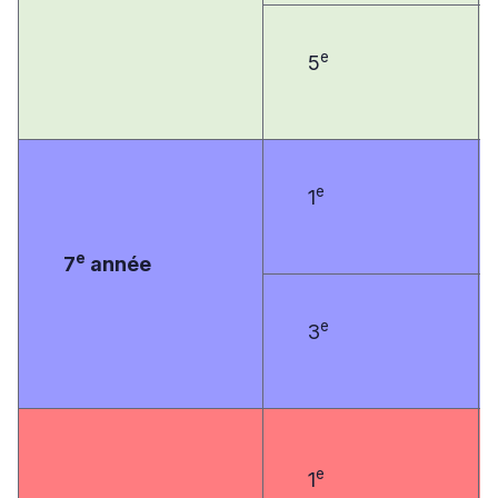
e
5
e
1
e
7
année
e
3
e
1