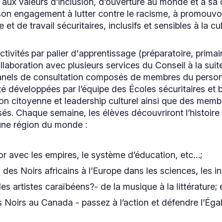
 aux valeurs d’inclusion, d’ouverture au monde et à sa d
n engagement à lutter contre le racisme, à promouvoir 
et de travail sécuritaires, inclusifs et sensibles à la cul
ctivités
par palier d'apprentissage (préparatoire, prima
llaboration avec plusieurs services du Conseil à la su
 panels de consultation composés de membres du personn
té développées par l’équipe des Écoles sécuritaires et b
on citoyenne et leadership culturel ainsi que des mem
és. Chaque semaine, les élèves découvriront l’histoire 
une région du monde :
’or avec les empires, le système d’éducation, etc…;
 des Noirs africains à l’Europe dans les sciences, les in
es artistes caraïbéens?- de la musique à la littérature; 
 Noirs au Canada - passez à l’action et défendre l’Égal