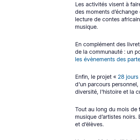
Les activités visent à fai
des moments d’échange et 
lecture de contes africai
musique.
En complément des livrets
de la communauté : un pou
les évènements des part
Ce
lien
s'ouvrira
Enfin, le projet «
28 jours
dans
Ce
une
d'un parcours personnel, 
lien
nouvelle
s'ouvrira
diversité, l'histoire et l
fenêtre
dans
une
nouvelle
Tout au long du mois de f
fenêtre
musique d’artistes noirs. E
et d’élèves.