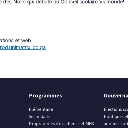
une
re des Noirs qui débute au Conseil scolaire Viamonde!
fenêtre
nouvelle
fenêtre
ations et web
od.unimatrix.lbo.qa
Programmes
Gouvern
Élémentaire
Élections sc
Secondaire
Politiques et
Programmes d'excellence et MHS
administrat