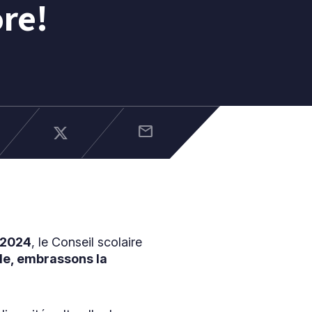
re!
mail
s 2024
, le Conseil scolaire
e, embrassons la