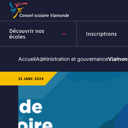
Passer
Passer
au
au
menu
contenu
Découvrir nos
Inscriptions
keyboard_arrow_down
écoles
Accueil
Administration et gouvernance
Viamonde
31 JANV. 2024