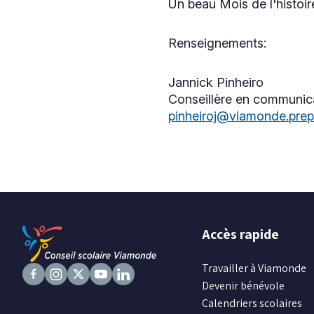
Un beau Mois de l'histoi
Renseignements:
Jannick Pinheiro
Conseillère en communic
pinheiroj@viamonde.prepr
Accès rapide
Travailler à Viamonde
Devenir bénévole
Suivez
Suivez
Suivez
Suivez
Suivez
Calendriers scolaires
nous
nous
nous
nous
nous