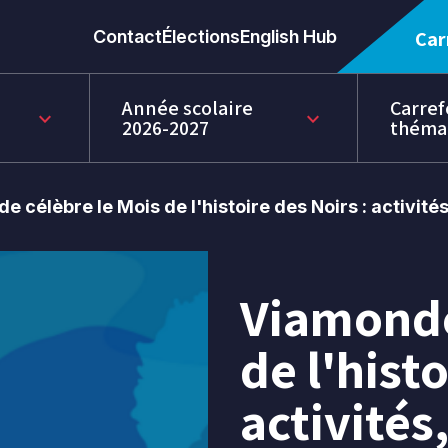
Contact
Élections
English Hub
Car
Année scolaire
Carref
keyboard_arrow_down
keyboard_arrow_down
2026-2027
théma
 célèbre le Mois de l'histoire des Noirs : activité
Viamonde
31
janv.
de l'histo
2024
activités