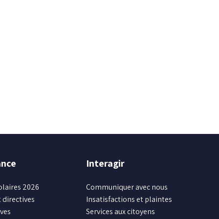
ance
Interagir
olaires 2026
Communiquer avec nous
 directives
Insatisfactions et plaintes
ives
Services aux citoyens