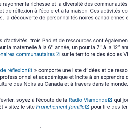
re rayonner la richesse et la diversité des communautés 
de réflexion à l’école et à la maison. Ces activités c
ns, la découverte de personnalités noires canadiennes e
 d’activités, trois Padlet de ressources sont également 
e
e
e
r la maternelle à la 6
année, un pour la 7
à la 12
ann
enaires communautaires
open_in_new
sur le territoire des écoles 
 de réflexion
open_in_new
» comporte une liste d’idées et de resso
professionnel et académique et incite à en apprendre 
a culture des Noirs au Canada et à travers dans le monde.
évrier, soyez à l’écoute de la
Radio Viamonde
open_in_new
qui jo
Ce
t visitez le site
Franchement famille
open_in_new
pour lire des t
lien
Ce
s'ouvrira
lien
dans
s'ouvrira
une
dans
nouvelle