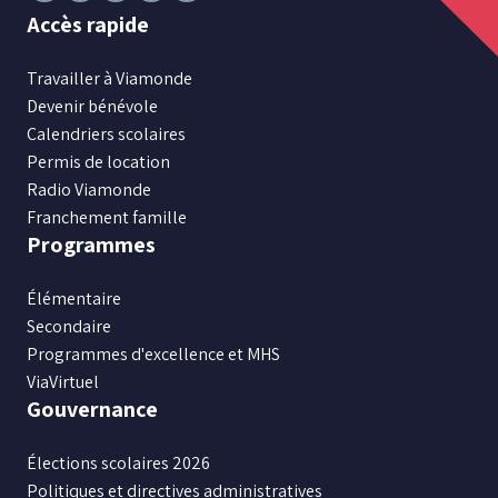
Suivez
Suivez
Suivez
Suivez
Suivez
Accès rapide
nous
nous
nous
nous
nous
sur
sur
sur
sur
sur
Travailler à Viamonde
Facebook
Instagram
X
Youtube
LinkedIn
Devenir bénévole
Calendriers scolaires
Permis de location
Radio Viamonde
Franchement famille
Programmes
Élémentaire
Secondaire
Programmes d'excellence et MHS
ViaVirtuel
Gouvernance
Élections scolaires 2026
Politiques et directives administratives